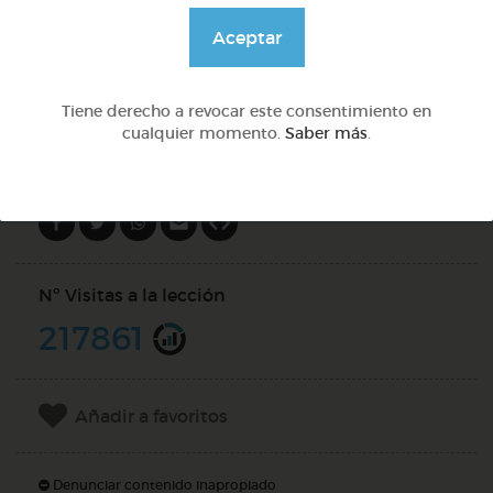
@pupito
Aceptar
DOCS (3)
Tiene derecho a revocar este consentimiento en
cualquier momento.
Saber más
.
Compartir en
Nº Visitas a la lección
217861
Añadir a favoritos
Denunciar contenido inapropiado