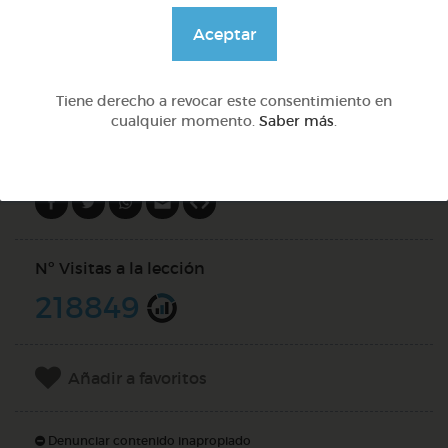
@pupito
Aceptar
DOCS (3)
Tiene derecho a revocar este consentimiento en
cualquier momento.
Saber más
.
Compartir en
Nº Visitas a la lección
218849
Añadir a favoritos
Denunciar contenido inapropiado