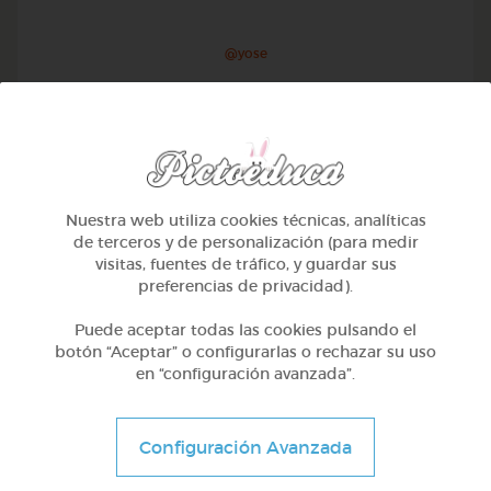
@yose
Nuestra web utiliza cookies técnicas, analíticas
de terceros y de personalización (para medir
visitas, fuentes de tráfico, y guardar sus
preferencias de privacidad).
Puede aceptar todas las cookies pulsando el
botón “Aceptar” o configurarlas o rechazar su uso
en “configuración avanzada”.
1º Primaria (6-7 años)
Conociendo nuestro cuerpo
Configuración Avanzada