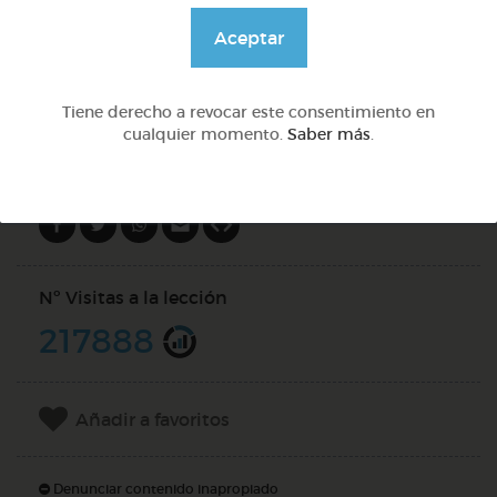
@pupito
Aceptar
DOCS (3)
Tiene derecho a revocar este consentimiento en
cualquier momento.
Saber más
.
Compartir en
Nº Visitas a la lección
217888
Añadir a favoritos
Denunciar contenido inapropiado