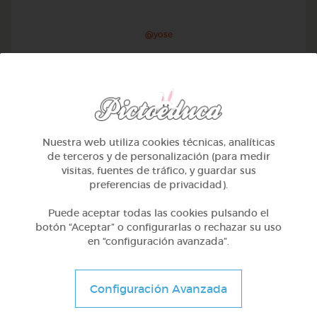
@yose
Nuestra web utiliza cookies técnicas, analíticas
de terceros y de personalización (para medir
visitas, fuentes de tráfico, y guardar sus
preferencias de privacidad).
Puede aceptar todas las cookies pulsando el
botón “Aceptar” o configurarlas o rechazar su uso
en “configuración avanzada”.
1º Primaria (6-7 años)
Conociendo nuestro cuerpo
Configuración Avanzada