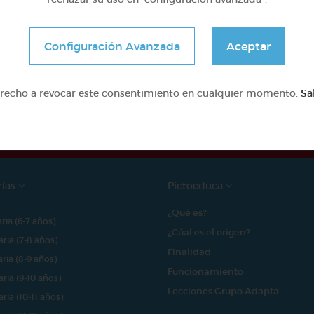
Configuración Avanzada
Aceptar
e proyecto ha sido posible gracias al mecenazgo de
erecho a revocar este consentimiento en cualquier momento.
Sa
rías
Pictoeduca
¿Qué es?
aria (6-7 años)
¿Cúal es el origen?
aria (7-8 años)
Finalidad
aria (8-9 años)
Funcionamiento
aria (9-10 años)
Lecciones Grupo Adapta
aria (10-11 años)