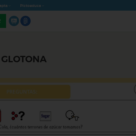
apta
Pictoeduca
R
A GLOTONA