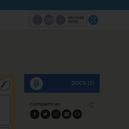
PÁGINAS
99
99/192
DOCS (3)
Compartir en