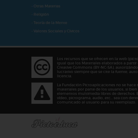
- Otras Materias
- Religión
- Teoría de la Mente
- Valores Sociales y Cívicos
Los recursos que se ofrecen en la web (pict
igual que los Materiales elaborados a partir 
Creative Commons (BY-NC-SA), autorizándos
lucrativo siempre que se cite la fuente, au
licencia.
La Fundación Pictoaplicaciones no se hace 
materiales por parte de los usuarios, si bie
elementos multimedia libres de derechos. 
vídeo, pictograma, audio, etc… sea con dere
comunicado al usuario para su reemplazo.