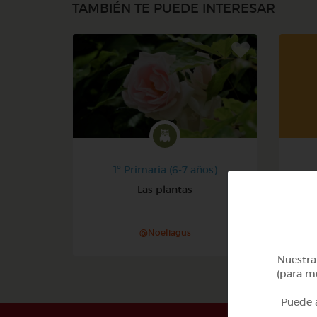
TAMBIÉN TE PUEDE INTERESAR
1º Primaria (6-7 años)
Las plantas
@Noeliagus
Nuestra 
(para me
Puede a