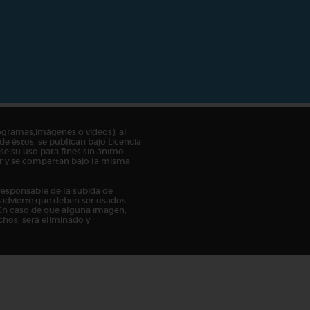
ogramas,imágenes o vídeos), al
de éstos, se publican bajo Licencia
e su uso para fines sin ánimo
tor y se compartan bajo la misma
responsable de la subida de
n advierte que deben ser usados
En caso de que alguna imagen,
chos, será eliminado y