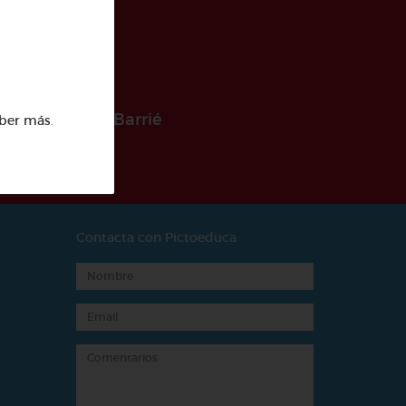
 la Fundación Barrié
ber más
.
Contacta con Pictoeduca