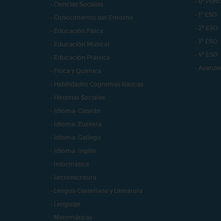
- 6º Prim
- Ciencias Sociales
- 1º ESO
- Conocimiento del Entorno
- 2º ESO
- Educación Física
- 3º ESO
- Educación Musical
- 4º ESO
- Educación Plástica
- Avanza
- Física y Química
- Habilidades Cognitivas Básicas
- Historias Sociales
- Idioma: Catalán
- Idioma: Euskera
- Idioma: Gallego
- Idioma: Inglés
- Informática
- Lectoescritura
- Lengua Castellana y Literatura
- Lenguaje
- Matemáticas