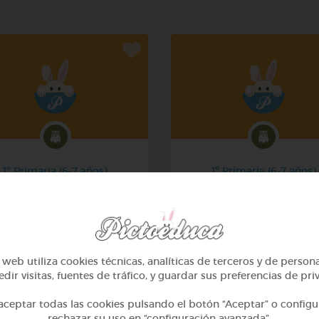
1º Primaria (6-7 años)
1º Primaria (6-7 años)
Mi mascota
Conociendo nuestro cue
@yose
@pupito
web utiliza cookies técnicas, analíticas de terceros y de person
dir visitas, fuentes de tráfico, y guardar sus preferencias de pri
ceptar todas las cookies pulsando el botón “Aceptar” o configu
rechazar su uso en “configuración avanzada”.