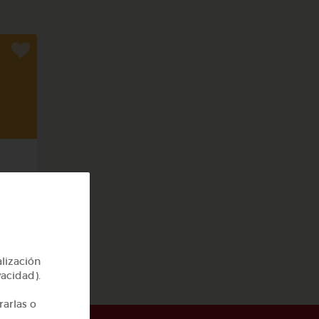
rpo
alización
vacidad).
rarlas o