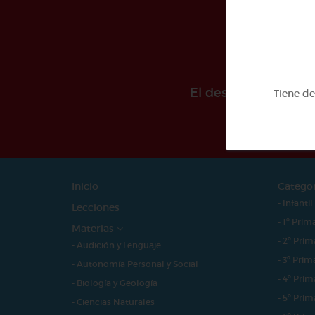
El desarollo de est
Tiene d
Inicio
Catego
- Infantil
Lecciones
- 1º Prim
Materias
- 2º Prim
- Audición y Lenguaje
- 3º Prim
- Autonomía Personal y Social
- 4º Prim
- Biología y Geología
- 5º Prim
- Ciencias Naturales