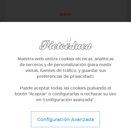
@yose
Nuestra web utiliza cookies técnicas, analíticas
de terceros y de personalización (para medir
visitas, fuentes de tráfico, y guardar sus
preferencias de privacidad).
Puede aceptar todas las cookies pulsando el
botón “Aceptar” o configurarlas o rechazar su uso
en “configuración avanzada”.
1º Primaria (6-7 años)
Conociendo nuestro cuerpo
Configuración Avanzada