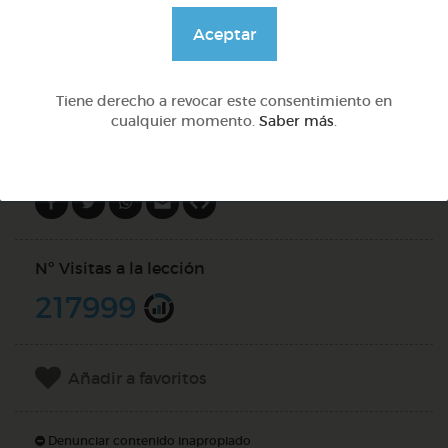
@pupito
Aceptar
DOCS (3)
Tiene derecho a revocar este consentimiento en
cualquier momento.
Saber más
.
Compartir en
Nº Visitas a la lección
217999
Añadir a favoritos
Denunciar contenido inapropiado