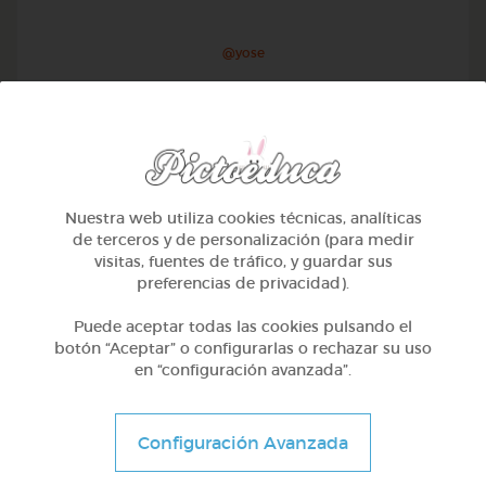
@yose
Nuestra web utiliza cookies técnicas, analíticas
de terceros y de personalización (para medir
visitas, fuentes de tráfico, y guardar sus
preferencias de privacidad).
Puede aceptar todas las cookies pulsando el
botón “Aceptar” o configurarlas o rechazar su uso
en “configuración avanzada”.
1º Primaria (6-7 años)
Conociendo nuestro cuerpo
Configuración Avanzada