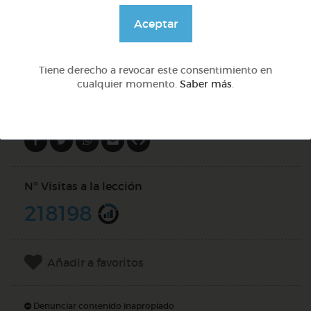
@pupito
Aceptar
DOCS (3)
Tiene derecho a revocar este consentimiento en
cualquier momento.
Saber más
.
Compartir en
Nº Visitas a la lección
218198
Añadir a favoritos
Denunciar contenido inapropiado