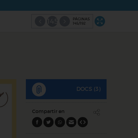
PÁGINAS
145
145/192
DOCS (3)
Compartir en