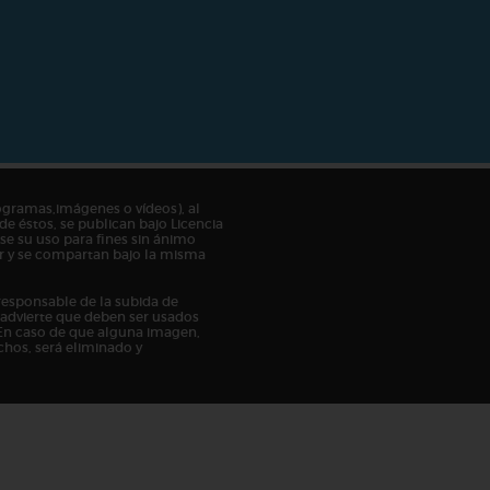
ogramas,imágenes o vídeos), al
de éstos, se publican bajo Licencia
e su uso para fines sin ánimo
tor y se compartan bajo la misma
responsable de la subida de
n advierte que deben ser usados
En caso de que alguna imagen,
chos, será eliminado y