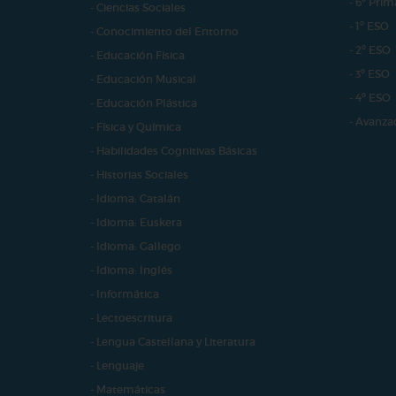
- 6º Prim
- Ciencias Sociales
- 1º ESO
- Conocimiento del Entorno
- 2º ESO
- Educación Física
- 3º ESO
- Educación Musical
- 4º ESO
- Educación Plástica
- Avanza
- Física y Química
- Habilidades Cognitivas Básicas
- Historias Sociales
- Idioma: Catalán
- Idioma: Euskera
- Idioma: Gallego
- Idioma: Inglés
- Informática
- Lectoescritura
- Lengua Castellana y Literatura
- Lenguaje
- Matemáticas