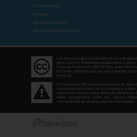
- Otras Materias
- Religión
- Teoría de la Mente
- Valores Sociales y Cívicos
Los recursos que se ofrecen en la web (pict
igual que los Materiales elaborados a partir 
Creative Commons (BY-NC-SA), autorizándos
lucrativo siempre que se cite la fuente, au
licencia.
La Fundación Pictoaplicaciones no se hace 
materiales por parte de los usuarios, si bie
elementos multimedia libres de derechos. 
vídeo, pictograma, audio, etc… sea con dere
comunicado al usuario para su reemplazo.