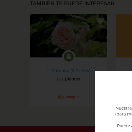
TAMBIÉN TE PUEDE INTERESAR
1º Primaria (6-7 años)
Las plantas
@Noeliagus
Nuestra 
(para me
Puede a