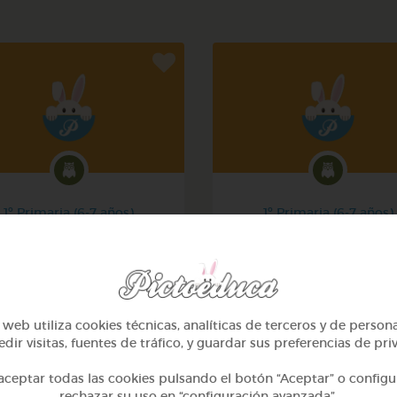
1º Primaria (6-7 años)
1º Primaria (6-7 años)
Mi mascota
Conociendo nuestro cue
@yose
@pupito
web utiliza cookies técnicas, analíticas de terceros y de person
dir visitas, fuentes de tráfico, y guardar sus preferencias de pri
ceptar todas las cookies pulsando el botón “Aceptar” o configu
rechazar su uso en “configuración avanzada”.