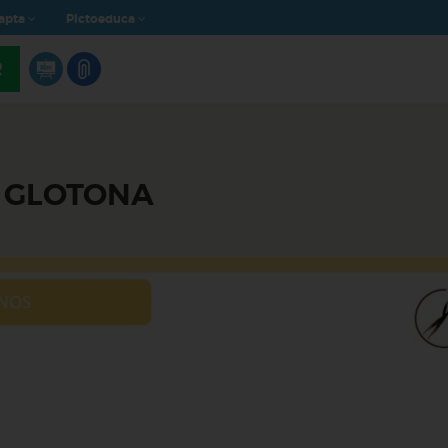
apta
Pictoeduca
R
A GLOTONA