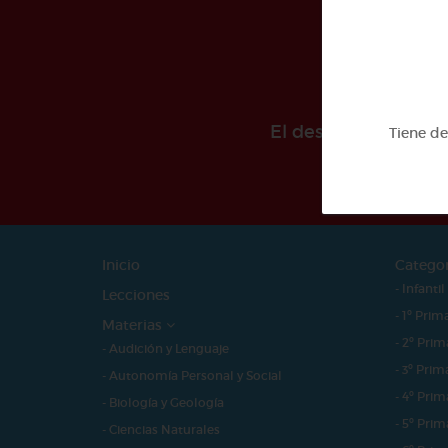
El desarollo de est
Tiene d
Inicio
Catego
- Infantil
Lecciones
- 1º Prim
Materias
- 2º Prim
- Audición y Lenguaje
- 3º Prim
- Autonomía Personal y Social
- 4º Prim
- Biología y Geología
- 5º Prim
- Ciencias Naturales