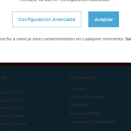
Configuración Avanzada
Aceptar
e proyecto ha sido posible gracias al mecenazgo de
erecho a revocar este consentimiento en cualquier momento.
Sa
rías
Pictoeduca
¿Qué es?
aria (6-7 años)
¿Cúal es el origen?
aria (7-8 años)
Finalidad
aria (8-9 años)
Funcionamiento
aria (9-10 años)
Lecciones Grupo Adapta
aria (10-11 años)