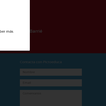
 la Fundación Barrié
ber más
.
Contacta con Pictoeduca