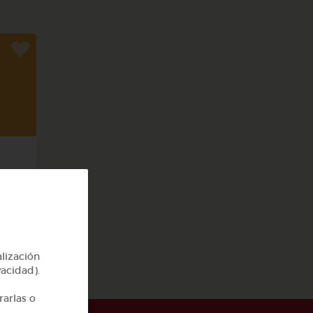
rpo
alización
vacidad).
rarlas o