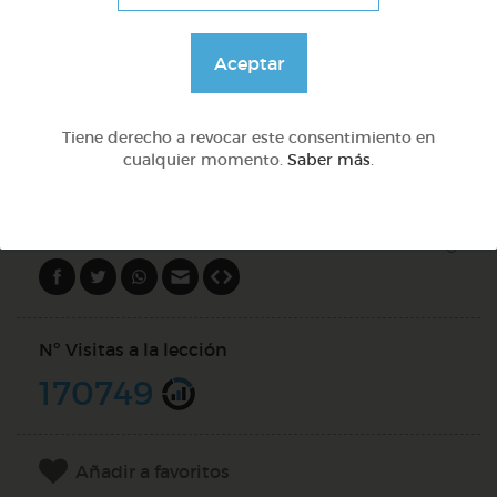
Lo más sano en la cocina y 2 fábulas de esopo
Aceptar
@Webparaelespanol
Tiene derecho a revocar este consentimiento en
cualquier momento.
Saber más
.
DOCS (5)
Compartir en
Nº Visitas a la lección
170749
Añadir a favoritos