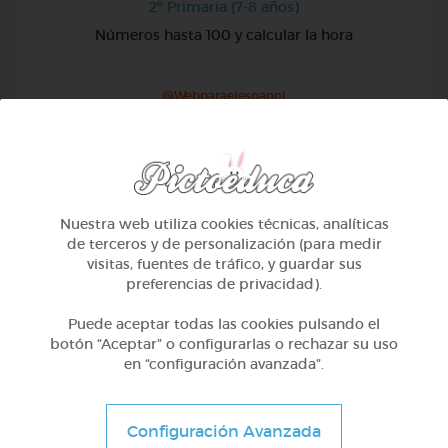
2º Primaria (7-8 años)
Números hasta 100 y calcular la hora
@Webparaelespanol
Nuestra web utiliza cookies técnicas, analíticas
de terceros y de personalización (para medir
visitas, fuentes de tráfico, y guardar sus
preferencias de privacidad).
Puede aceptar todas las cookies pulsando el
botón “Aceptar” o configurarlas o rechazar su uso
en “configuración avanzada”.
2º Primaria (7-8 años)
Configuración Avanzada