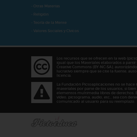
- Otras Materias
- Religión
- Teoría de la Mente
- Valores Sociales y Cívicos
Los recursos que se ofrecen en la web (pict
igual que los Materiales elaborados a partir 
Creative Commons (BY-NC-SA), autorizándos
lucrativo siempre que se cite la fuente, au
licencia.
La Fundación Pictoaplicaciones no se hace 
materiales por parte de los usuarios, si bie
elementos multimedia libres de derechos. 
vídeo, pictograma, audio, etc… sea con dere
comunicado al usuario para su reemplazo.