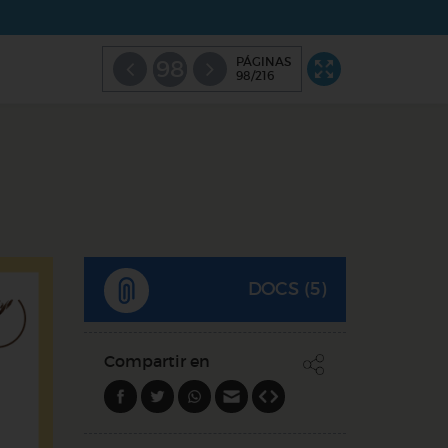
PÁGINAS
98
98/216
DOCS (5)
Compartir en