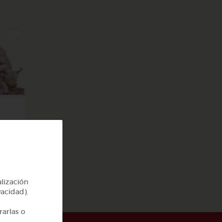
y 2
alización
vacidad).
rarlas o