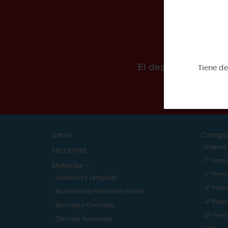
El desarollo de est
Tiene d
Inicio
Catego
- Infantil
Lecciones
- 1º Prim
Materias
- 2º Prim
- Audición y Lenguaje
- 3º Prim
- Autonomía Personal y Social
- 4º Prim
- Biología y Geología
- 5º Prim
- Ciencias Naturales