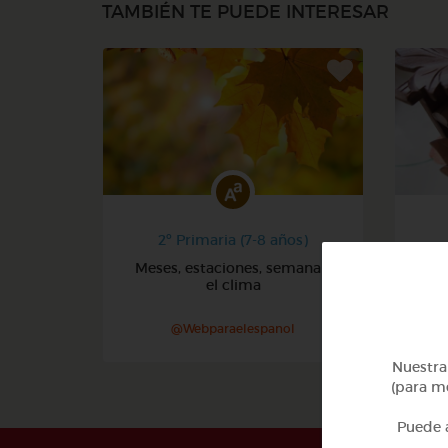
TAMBIÉN TE PUEDE INTERESAR
2º Primaria (7-8 años)
Meses, estaciones, semana y
Núm
el clima
@Webparaelespanol
Nuestra 
(para me
Puede a