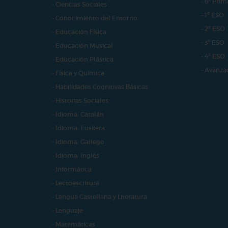
- 6º Prim
- Ciencias Sociales
- 1º ESO
- Conocimiento del Entorno
- 2º ESO
- Educación Física
- 3º ESO
- Educación Musical
- 4º ESO
- Educación Plástica
- Avanza
- Física y Química
- Habilidades Cognitivas Básicas
- Historias Sociales
- Idioma: Catalán
- Idioma: Euskera
- Idioma: Gallego
- Idioma: Inglés
- Informática
- Lectoescritura
- Lengua Castellana y Literatura
- Lenguaje
- Matemáticas