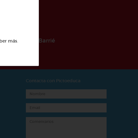
 la Fundación Barrié
ber más
.
Contacta con Pictoeduca