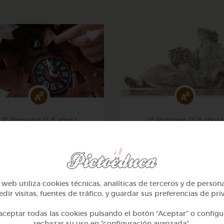
2º Primaria (7-8 años)
2º Primaria (7-8 años)
eros hasta 100 y calcular
Lo más sano en la cocina 
la hora
fábulas de esopo
@Webparaelespanol
@Webparaelespanol
web utiliza cookies técnicas, analíticas de terceros y de person
dir visitas, fuentes de tráfico, y guardar sus preferencias de pri
ceptar todas las cookies pulsando el botón “Aceptar” o configu
rechazar su uso en “configuración avanzada”.