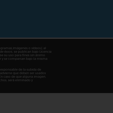
ogramas,imágenes o vídeos), al
de éstos, se publican bajo Licencia
e su uso para fines sin ánimo
tor y se compartan bajo la misma
responsable de la subida de
n advierte que deben ser usados
En caso de que alguna imagen,
chos, será eliminado y