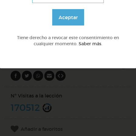
Lo más sano en la cocina y 2 fábulas de esopo
Aceptar
@Webparaelespanol
Tiene derecho a revocar este consentimiento en
cualquier momento.
Saber más
.
DOCS (5)
Compartir en
Nº Visitas a la lección
170512
Añadir a favoritos