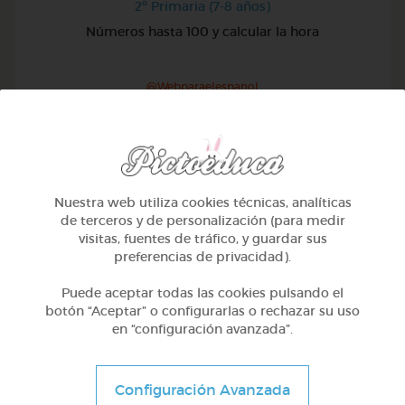
2º Primaria (7-8 años)
Números hasta 100 y calcular la hora
@Webparaelespanol
Nuestra web utiliza cookies técnicas, analíticas
de terceros y de personalización (para medir
visitas, fuentes de tráfico, y guardar sus
preferencias de privacidad).
Puede aceptar todas las cookies pulsando el
botón “Aceptar” o configurarlas o rechazar su uso
en “configuración avanzada”.
2º Primaria (7-8 años)
Configuración Avanzada