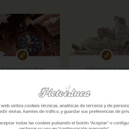
2º Primaria (7-8 años)
2º Primaria (7-8 años)
eros hasta 100 y calcular
Lo más sano en la cocina 
la hora
fábulas de esopo
@Webparaelespanol
@Webparaelespanol
web utiliza cookies técnicas, analíticas de terceros y de person
dir visitas, fuentes de tráfico, y guardar sus preferencias de pri
ceptar todas las cookies pulsando el botón “Aceptar” o configu
rechazar su uso en “configuración avanzada”.