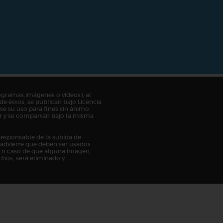
ogramas,imágenes o vídeos), al
de éstos, se publican bajo Licencia
e su uso para fines sin ánimo
tor y se compartan bajo la misma
responsable de la subida de
n advierte que deben ser usados
En caso de que alguna imagen,
chos, será eliminado y