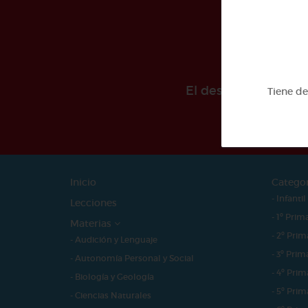
El desarollo de est
Tiene d
Inicio
Catego
- Infantil
Lecciones
- 1º Prim
Materias
- 2º Prim
- Audición y Lenguaje
- 3º Prim
- Autonomía Personal y Social
- 4º Prim
- Biología y Geología
- 5º Prim
- Ciencias Naturales