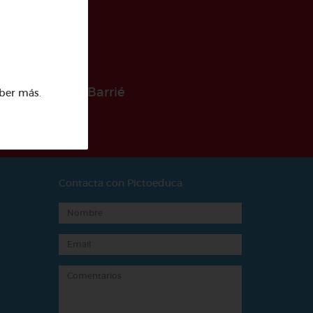
 la Fundación Barrié
ber más
.
Contacta con Pictoeduca