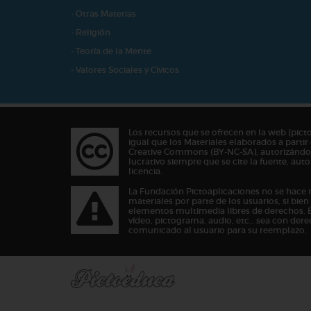
- Otras Materias
- Religión
- Teoría de la Mente
- Valores Sociales y Cívicos
Los recursos que se ofrecen en la web (pict
igual que los Materiales elaborados a partir 
Creative Commons (BY-NC-SA), autorizándos
lucrativo siempre que se cite la fuente, au
licencia.
La Fundación Pictoaplicaciones no se hace 
materiales por parte de los usuarios, si bie
elementos multimedia libres de derechos. 
vídeo, pictograma, audio, etc… sea con dere
comunicado al usuario para su reemplazo.