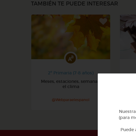
TAMBIÉN TE PUEDE INTERESAR
2º Primaria (7-8 años)
Meses, estaciones, semana y
Núm
el clima
@Webparaelespanol
Nuestra 
(para me
Puede a