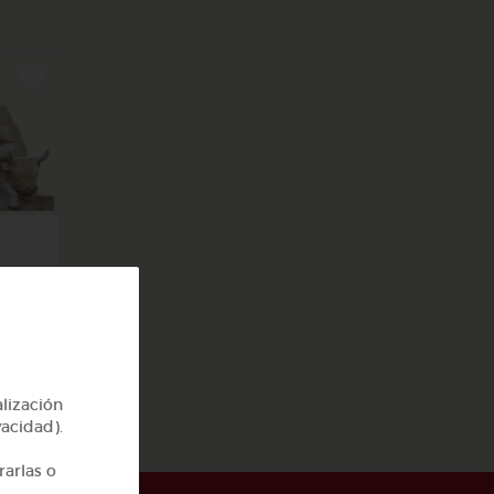
y 2
alización
vacidad).
rarlas o