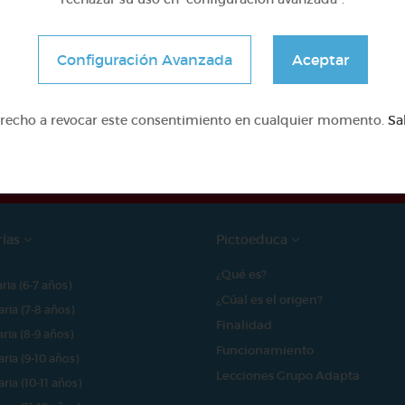
Configuración Avanzada
Aceptar
e proyecto ha sido posible gracias al mecenazgo de
erecho a revocar este consentimiento en cualquier momento.
Sa
rías
Pictoeduca
¿Qué es?
aria (6-7 años)
¿Cúal es el origen?
aria (7-8 años)
Finalidad
aria (8-9 años)
Funcionamiento
aria (9-10 años)
Lecciones Grupo Adapta
aria (10-11 años)