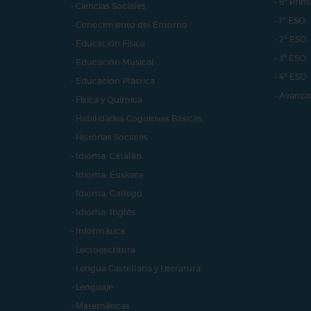
- 6º Prim
- Ciencias Sociales
- 1º ESO
- Conocimiento del Entorno
- 2º ESO
- Educación Física
- 3º ESO
- Educación Musical
- 4º ESO
- Educación Plástica
- Avanza
- Física y Química
- Habilidades Cognitivas Básicas
- Historias Sociales
- Idioma: Catalán
- Idioma: Euskera
- Idioma: Gallego
- Idioma: Inglés
- Informática
- Lectoescritura
- Lengua Castellana y Literatura
- Lenguaje
- Matemáticas