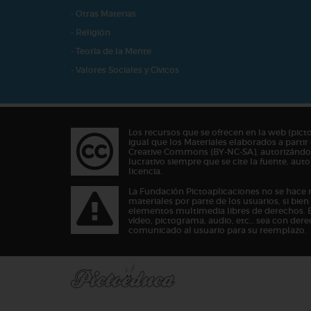
- Otras Materias
- Religión
- Teoría de la Mente
- Valores Sociales y Cívicos
Los recursos que se ofrecen en la web (pict
igual que los Materiales elaborados a partir 
Creative Commons (BY-NC-SA), autorizándos
lucrativo siempre que se cite la fuente, au
licencia.
La Fundación Pictoaplicaciones no se hace 
materiales por parte de los usuarios, si bie
elementos multimedia libres de derechos. 
vídeo, pictograma, audio, etc… sea con dere
comunicado al usuario para su reemplazo.