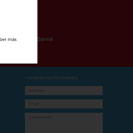
 la Fundación Barrié
ber más
.
Contacta con Pictoeduca