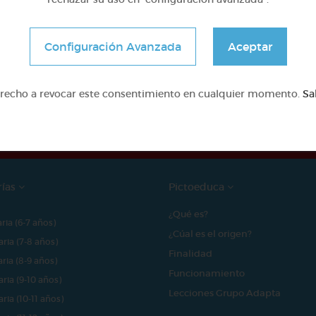
Configuración Avanzada
Aceptar
e proyecto ha sido posible gracias al mecenazgo de
erecho a revocar este consentimiento en cualquier momento.
Sa
rías
Pictoeduca
¿Qué es?
aria (6-7 años)
¿Cúal es el origen?
aria (7-8 años)
Finalidad
aria (8-9 años)
Funcionamiento
aria (9-10 años)
Lecciones Grupo Adapta
aria (10-11 años)