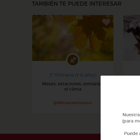
TAMBIÉN TE PUEDE INTERESAR
2º Primaria (7-8 años)
Meses, estaciones, semana y
Núm
el clima
@Webparaelespanol
Nuestra 
(para me
Puede a