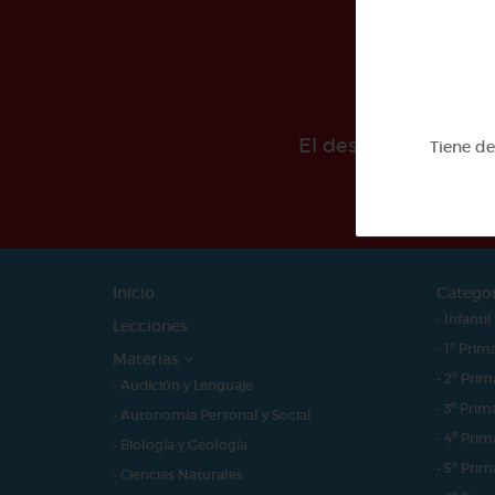
El desarollo de est
Tiene d
Inicio
Catego
- Infantil
Lecciones
- 1º Prim
Materias
- 2º Prim
- Audición y Lenguaje
- 3º Prim
- Autonomía Personal y Social
- 4º Prim
- Biología y Geología
- 5º Prim
- Ciencias Naturales