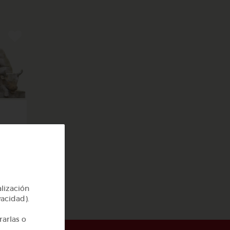
y 2
alización
vacidad).
rarlas o