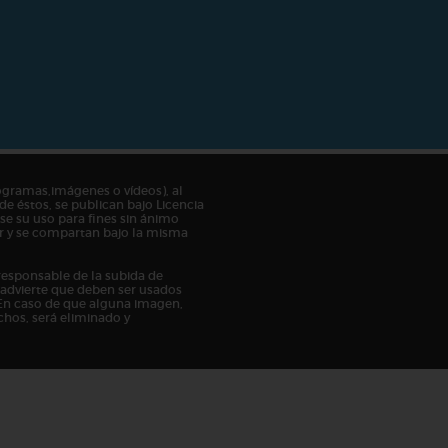
ogramas,imágenes o vídeos), al
de éstos, se publican bajo Licencia
e su uso para fines sin ánimo
tor y se compartan bajo la misma
responsable de la subida de
n advierte que deben ser usados
En caso de que alguna imagen,
chos, será eliminado y