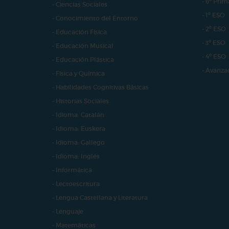
- 6º Prim
- Ciencias Sociales
- 1º ESO
- Conocimiento del Entorno
- 2º ESO
- Educación Física
- 3º ESO
- Educación Musical
- 4º ESO
- Educación Plástica
- Avanza
- Física y Química
- Habilidades Cognitivas Básicas
- Historias Sociales
- Idioma: Catalán
- Idioma: Euskera
- Idioma: Gallego
- Idioma: Inglés
- Informática
- Lectoescritura
- Lengua Castellana y Literatura
- Lenguaje
- Matemáticas