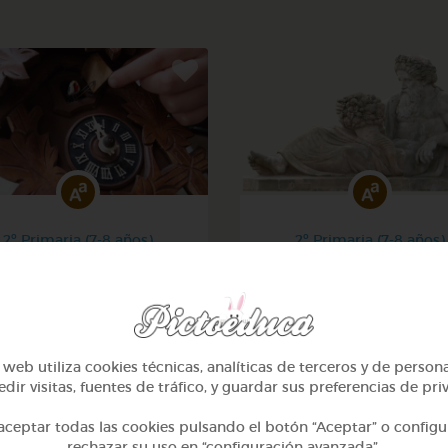
2º Primaria (7-8 años)
2º Primaria (7-8 años)
eros hasta 100 y calcular
Lo más sano en la cocina 
la hora
fábulas de esopo
@Webparaelespanol
@Webparaelespanol
web utiliza cookies técnicas, analíticas de terceros y de person
dir visitas, fuentes de tráfico, y guardar sus preferencias de pri
ceptar todas las cookies pulsando el botón “Aceptar” o configu
rechazar su uso en “configuración avanzada”.