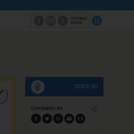
PÁGINAS
80
80/216
DOCS (5)
Compartir en