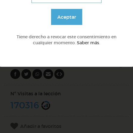
Lo más sano en la cocina y 2 fábulas de esopo
Aceptar
@Webparaelespanol
Tiene derecho a revocar este consentimiento en
cualquier momento.
Saber más
.
DOCS (5)
Compartir en
Nº Visitas a la lección
170316
Añadir a favoritos