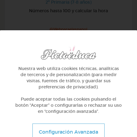
2º Primaria (7-8 años)
Números hasta 100 y calcular la hora
@Webparaelespanol
Nuestra web utiliza cookies técnicas, analíticas
de terceros y de personalización (para medir
visitas, fuentes de tráfico, y guardar sus
preferencias de privacidad).
Puede aceptar todas las cookies pulsando el
botón “Aceptar” o configurarlas o rechazar su uso
en “configuración avanzada”.
2º Primaria (7-8 años)
Configuración Avanzada