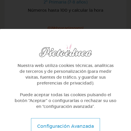
2º Primaria (7-8 años)
Números hasta 100 y calcular la hora
@Webparaelespanol
Nuestra web utiliza cookies técnicas, analíticas
de terceros y de personalización (para medir
visitas, fuentes de tráfico, y guardar sus
preferencias de privacidad).
Puede aceptar todas las cookies pulsando el
botón “Aceptar” o configurarlas o rechazar su uso
en “configuración avanzada”.
2º Primaria (7-8 años)
Configuración Avanzada