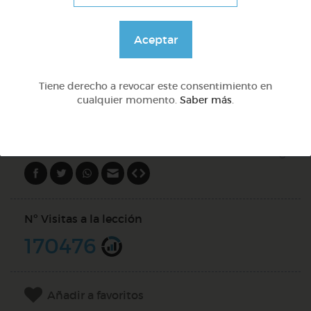
Lo más sano en la cocina y 2 fábulas de esopo
Aceptar
@Webparaelespanol
Tiene derecho a revocar este consentimiento en
cualquier momento.
Saber más
.
DOCS (5)
Compartir en
Nº Visitas a la lección
170476
Añadir a favoritos