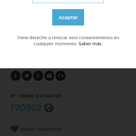
Lo más sano en la cocina y 2 fábulas de esopo
Aceptar
@Webparaelespanol
Tiene derecho a revocar este consentimiento en
cualquier momento.
Saber más
.
DOCS (5)
Compartir en
Nº Visitas a la lección
170562
Añadir a favoritos