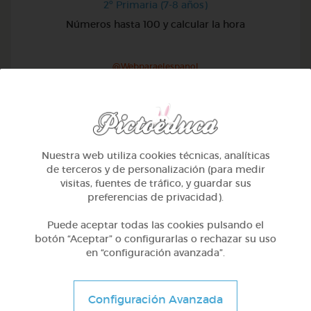
2º Primaria (7-8 años)
Números hasta 100 y calcular la hora
@Webparaelespanol
Nuestra web utiliza cookies técnicas, analíticas
de terceros y de personalización (para medir
visitas, fuentes de tráfico, y guardar sus
preferencias de privacidad).
Puede aceptar todas las cookies pulsando el
botón “Aceptar” o configurarlas o rechazar su uso
en “configuración avanzada”.
2º Primaria (7-8 años)
Configuración Avanzada