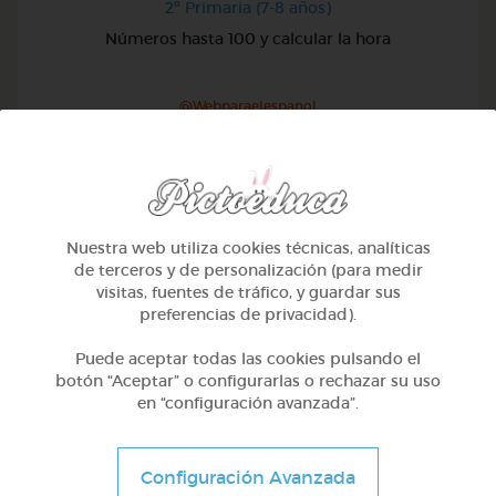
2º Primaria (7-8 años)
Números hasta 100 y calcular la hora
@Webparaelespanol
Nuestra web utiliza cookies técnicas, analíticas
de terceros y de personalización (para medir
visitas, fuentes de tráfico, y guardar sus
preferencias de privacidad).
Puede aceptar todas las cookies pulsando el
botón “Aceptar” o configurarlas o rechazar su uso
en “configuración avanzada”.
2º Primaria (7-8 años)
Configuración Avanzada