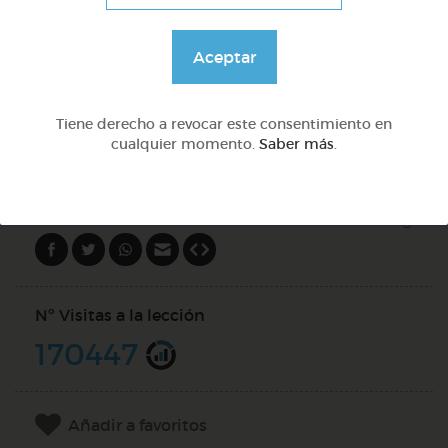
Lo más sano en la cocina y 2 fábulas de esopo
Aceptar
@Webparaelespanol
Tiene derecho a revocar este consentimiento en
cualquier momento.
Saber más
.
DOCS (5)
Compartir en
Nº Visitas a la lección
170447
Añadir a favoritos