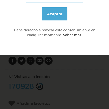
Lo más sano en la cocina y 2 fábulas de esopo
Aceptar
@Webparaelespanol
Tiene derecho a revocar este consentimiento en
cualquier momento.
Saber más
.
DOCS (5)
Compartir en
Nº Visitas a la lección
170928
Añadir a favoritos