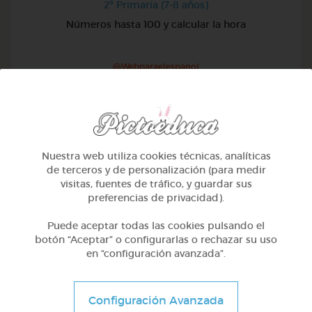
2º Primaria (7-8 años)
Números hasta 100 y calcular la hora
@Webparaelespanol
Nuestra web utiliza cookies técnicas, analíticas
de terceros y de personalización (para medir
visitas, fuentes de tráfico, y guardar sus
preferencias de privacidad).
Puede aceptar todas las cookies pulsando el
botón “Aceptar” o configurarlas o rechazar su uso
en “configuración avanzada”.
2º Primaria (7-8 años)
Configuración Avanzada