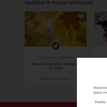
TAMBIÉN TE PUEDE INTERESAR
2º Primaria (7-8 años)
Meses, estaciones, semana y
Núm
el clima
@Webparaelespanol
Nuestra 
(para me
Puede a