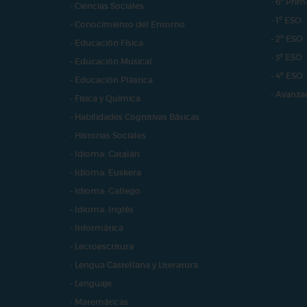
- 6º Prim
- Ciencias Sociales
- 1º ESO
- Conocimiento del Entorno
- 2º ESO
- Educación Física
- 3º ESO
- Educación Musical
- 4º ESO
- Educación Plástica
- Avanza
- Física y Química
- Habilidades Cognitivas Básicas
- Historias Sociales
- Idioma: Catalán
- Idioma: Euskera
- Idioma: Gallego
- Idioma: Inglés
- Informática
- Lectoescritura
- Lengua Castellana y Literatura
- Lenguaje
- Matemáticas