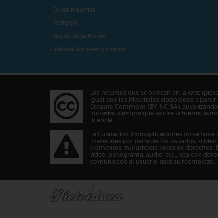
- Otras Materias
- Religión
- Teoría de la Mente
- Valores Sociales y Cívicos
Los recursos que se ofrecen en la web (pict
igual que los Materiales elaborados a partir 
Creative Commons (BY-NC-SA), autorizándos
lucrativo siempre que se cite la fuente, au
licencia.
La Fundación Pictoaplicaciones no se hace 
materiales por parte de los usuarios, si bie
elementos multimedia libres de derechos. 
vídeo, pictograma, audio, etc… sea con dere
comunicado al usuario para su reemplazo.