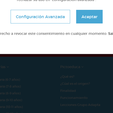
Configuración Avanzada
Aceptar
e proyecto ha sido posible gracias al mecenazgo de
erecho a revocar este consentimiento en cualquier momento.
Sa
rías
Pictoeduca
¿Qué es?
aria (6-7 años)
¿Cúal es el origen?
aria (7-8 años)
Finalidad
aria (8-9 años)
Funcionamiento
aria (9-10 años)
Lecciones Grupo Adapta
aria (10-11 años)