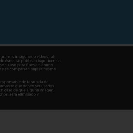
ogramas,imágenes o vídeos), al
de éstos, se publican bajo Licencia
e su uso para fines sin ánimo
tor y se compartan bajo la misma
responsable de la subida de
n advierte que deben ser usados
En caso de que alguna imagen,
chos, será eliminado y