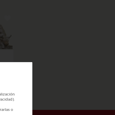
y 2
alización
vacidad).
rarlas o