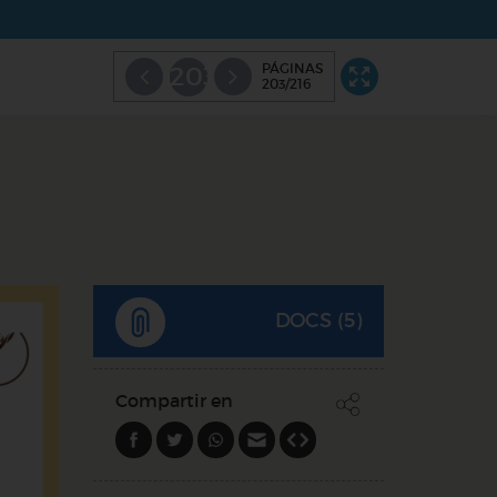
PÁGINAS
203
203/216
DOCS (5)
Compartir en