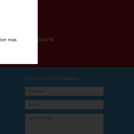
 la Fundación Barrié
ber más
.
Contacta con Pictoeduca