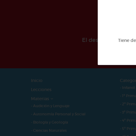
El desarollo de est
Tiene d
Inicio
Catego
- Infantil
Lecciones
- 1º Prim
Materias
- 2º Prim
- Audición y Lenguaje
- 3º Prim
- Autonomía Personal y Social
- 4º Prim
- Biología y Geología
- 5º Prim
- Ciencias Naturales