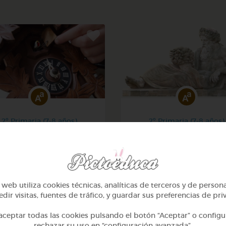
2º Primaria (7-8 años)
2º Primaria (7-8 años)
eros hasta 100 y calcular
Lo más sano en la cocina 
la hora
fábulas de esopo
@Webparaelespanol
@Webparaelespanol
web utiliza cookies técnicas, analíticas de terceros y de person
dir visitas, fuentes de tráfico, y guardar sus preferencias de pri
ceptar todas las cookies pulsando el botón “Aceptar” o configu
rechazar su uso en “configuración avanzada”.