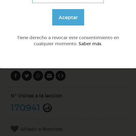
Lo más sano en la cocina y 2 fábulas de esopo
Aceptar
@Webparaelespanol
Tiene derecho a revocar este consentimiento en
cualquier momento.
Saber más
.
DOCS (5)
Compartir en
Nº Visitas a la lección
170941
Añadir a favoritos