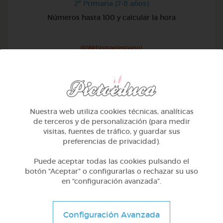
2º Primaria (7-8 años)
Números hasta 100 y calcular la hora
@Webparaelespanol
Nuestra web utiliza cookies técnicas, analíticas
de terceros y de personalización (para medir
visitas, fuentes de tráfico, y guardar sus
preferencias de privacidad).
Puede aceptar todas las cookies pulsando el
botón “Aceptar” o configurarlas o rechazar su uso
en “configuración avanzada”.
2º Primaria (7-8 años)
Configuración Avanzada