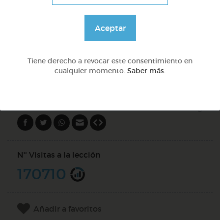
Lo más sano en la cocina y 2 fábulas de esopo
Aceptar
@Webparaelespanol
Tiene derecho a revocar este consentimiento en
cualquier momento.
Saber más
.
DOCS (5)
Compartir en
Nº Visitas a la lección
170710
Añadir a favoritos