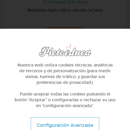
2º Primaria (7-8 años)
Números hasta 100 y calcular la hora
@Webparaelespanol
Nuestra web utiliza cookies técnicas, analíticas
de terceros y de personalización (para medir
visitas, fuentes de tráfico, y guardar sus
preferencias de privacidad).
Puede aceptar todas las cookies pulsando el
botón “Aceptar” o configurarlas o rechazar su uso
en “configuración avanzada”.
2º Primaria (7-8 años)
Configuración Avanzada