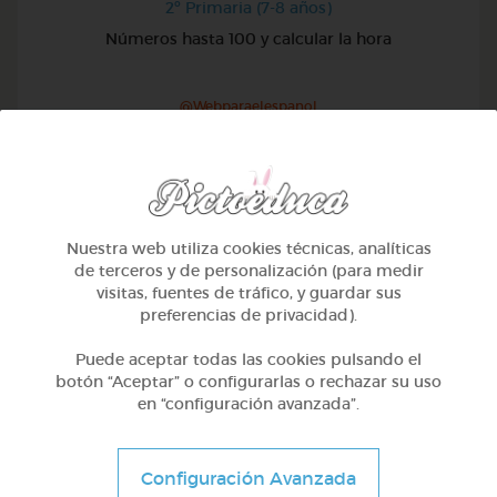
2º Primaria (7-8 años)
Números hasta 100 y calcular la hora
@Webparaelespanol
Nuestra web utiliza cookies técnicas, analíticas
de terceros y de personalización (para medir
visitas, fuentes de tráfico, y guardar sus
preferencias de privacidad).
Puede aceptar todas las cookies pulsando el
botón “Aceptar” o configurarlas o rechazar su uso
en “configuración avanzada”.
2º Primaria (7-8 años)
Configuración Avanzada