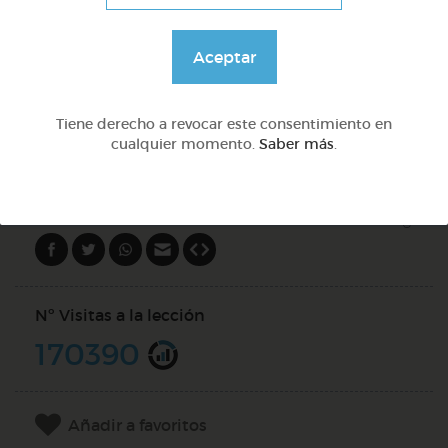
Lo más sano en la cocina y 2 fábulas de esopo
Aceptar
@Webparaelespanol
Tiene derecho a revocar este consentimiento en
cualquier momento.
Saber más
.
DOCS (5)
Compartir en
Nº Visitas a la lección
170390
Añadir a favoritos