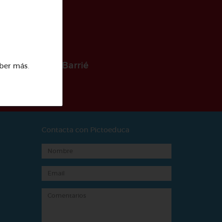
 la Fundación Barrié
ber más
.
Contacta con Pictoeduca