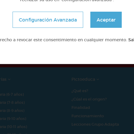
Configuración Avanzada
Aceptar
e proyecto ha sido posible gracias al mecenazgo de
erecho a revocar este consentimiento en cualquier momento.
Sa
rías
Pictoeduca
¿Qué es?
aria (6-7 años)
¿Cúal es el origen?
aria (7-8 años)
Finalidad
aria (8-9 años)
Funcionamiento
aria (9-10 años)
Lecciones Grupo Adapta
aria (10-11 años)