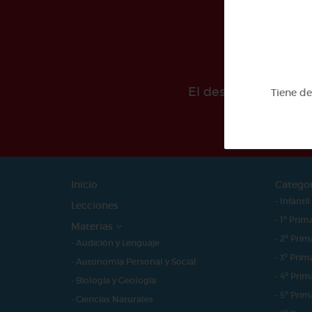
El desarollo de est
Tiene d
Inicio
Catego
- Infantil
Lecciones
- 1º Prim
Materias
- 2º Prim
- Audición y Lenguaje
- 3º Prim
- Autonomía Personal y Social
- 4º Prim
- Biología y Geología
- 5º Prim
- Ciencias Naturales