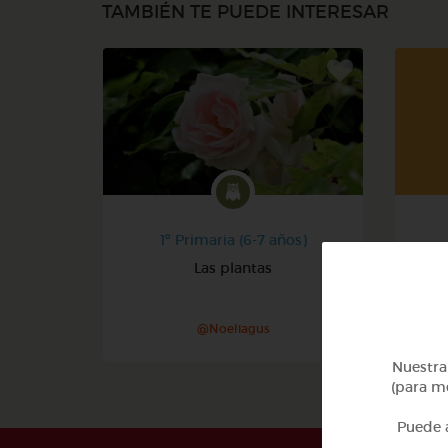
TAMBIÉN TE PUEDE INTERESAR
1º Primaria (6-7 años)
Las plantas
@Noeliagus
Nuestra 
(para me
Puede a