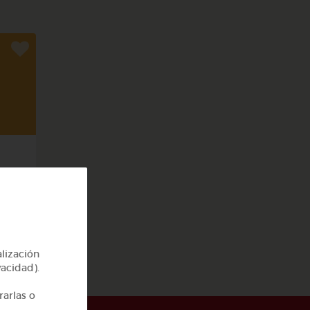
rpo
alización
vacidad).
rarlas o