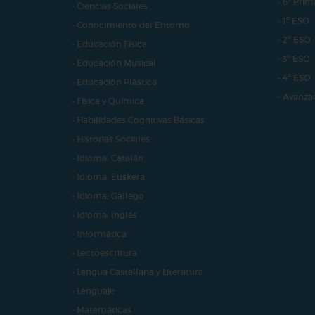
- 6º Prim
- Ciencias Sociales
- 1º ESO
- Conocimiento del Entorno
- 2º ESO
- Educación Física
- 3º ESO
- Educación Musical
- 4º ESO
- Educación Plástica
- Avanza
- Física y Química
- Habilidades Cognitivas Básicas
- Historias Sociales
- Idioma: Catalán
- Idioma: Euskera
- Idioma: Gallego
- Idioma: Inglés
- Informática
- Lectoescritura
- Lengua Castellana y Literatura
- Lenguaje
- Matemáticas