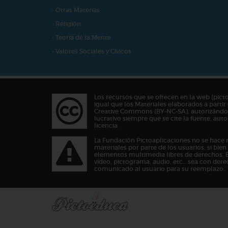
- Otras Materias
- Religión
- Teoría de la Mente
- Valores Sociales y Cívicos
Los recursos que se ofrecen en la web (pict
igual que los Materiales elaborados a partir 
Creative Commons (BY-NC-SA), autorizándos
lucrativo siempre que se cite la fuente, au
licencia.
La Fundación Pictoaplicaciones no se hace 
materiales por parte de los usuarios, si bie
elementos multimedia libres de derechos. 
vídeo, pictograma, audio, etc… sea con dere
comunicado al usuario para su reemplazo.