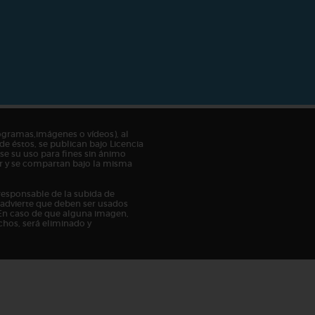
ogramas,imágenes o vídeos), al
de éstos, se publican bajo Licencia
e su uso para fines sin ánimo
tor y se compartan bajo la misma
responsable de la subida de
n advierte que deben ser usados
En caso de que alguna imagen,
chos, será eliminado y