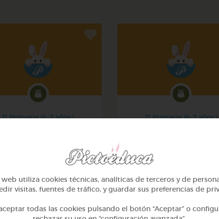
1º Primaria (6-7 años)
1º Primaria (6-7 años)
Mi mascota
Conociendo nuestro cue
@yose
@pupito
web utiliza cookies técnicas, analíticas de terceros y de person
dir visitas, fuentes de tráfico, y guardar sus preferencias de pri
ceptar todas las cookies pulsando el botón “Aceptar” o configu
rechazar su uso en “configuración avanzada”.