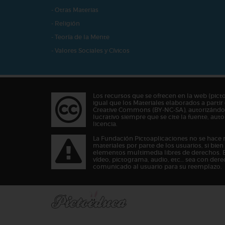
- Otras Materias
- Religión
- Teoría de la Mente
- Valores Sociales y Cívicos
Los recursos que se ofrecen en la web (pict
igual que los Materiales elaborados a partir 
Creative Commons (BY-NC-SA), autorizándos
lucrativo siempre que se cite la fuente, au
licencia.
La Fundación Pictoaplicaciones no se hace 
materiales por parte de los usuarios, si bie
elementos multimedia libres de derechos. 
vídeo, pictograma, audio, etc… sea con dere
comunicado al usuario para su reemplazo.