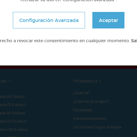
Configuración Avanzada
Aceptar
e proyecto ha sido posible gracias al mecenazgo de
erecho a revocar este consentimiento en cualquier momento.
Sa
rías
Pictoeduca
¿Qué es?
aria (6-7 años)
¿Cúal es el origen?
aria (7-8 años)
Finalidad
aria (8-9 años)
Funcionamiento
aria (9-10 años)
Lecciones Grupo Adapta
aria (10-11 años)