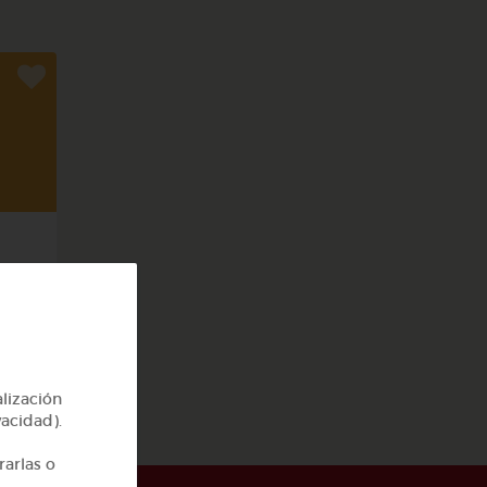
rpo
alización
vacidad).
rarlas o