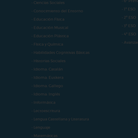
- 6º Prim
- Ciencias Sociales
- 1º ESO
- Conocimiento del Entorno
- 2º ESO
- Educación Física
- 3º ESO
- Educación Musical
- 4º ESO
- Educación Plástica
- Avanza
- Física y Química
- Habilidades Cognitivas Básicas
- Historias Sociales
- Idioma: Catalán
- Idioma: Euskera
- Idioma: Gallego
- Idioma: Inglés
- Informática
- Lectoescritura
- Lengua Castellana y Literatura
- Lenguaje
- Matemáticas