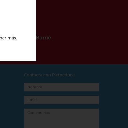
 la Fundación Barrié
ber más
.
Contacta con Pictoeduca