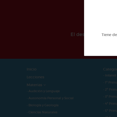
El desarollo de est
Tiene d
Inicio
Catego
- Infantil
Lecciones
- 1º Prim
Materias
- 2º Prim
- Audición y Lenguaje
- 3º Prim
- Autonomía Personal y Social
- 4º Prim
- Biología y Geología
- 5º Prim
- Ciencias Naturales