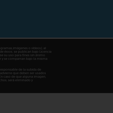
ogramas,imágenes o vídeos), al
de éstos, se publican bajo Licencia
e su uso para fines sin ánimo
tor y se compartan bajo la misma
responsable de la subida de
n advierte que deben ser usados
En caso de que alguna imagen,
chos, será eliminado y