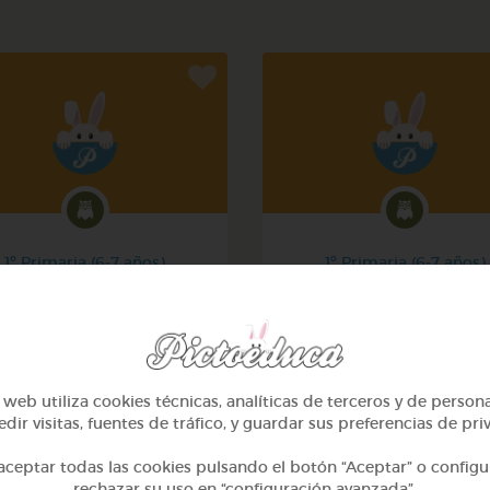
1º Primaria (6-7 años)
1º Primaria (6-7 años)
Mi mascota
Conociendo nuestro cue
@yose
@pupito
web utiliza cookies técnicas, analíticas de terceros y de person
dir visitas, fuentes de tráfico, y guardar sus preferencias de pri
ceptar todas las cookies pulsando el botón “Aceptar” o configu
rechazar su uso en “configuración avanzada”.