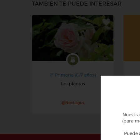
TAMBIÉN TE PUEDE INTERESAR
1º Primaria (6-7 años)
Las plantas
@Noeliagus
Nuestra 
(para me
Puede a