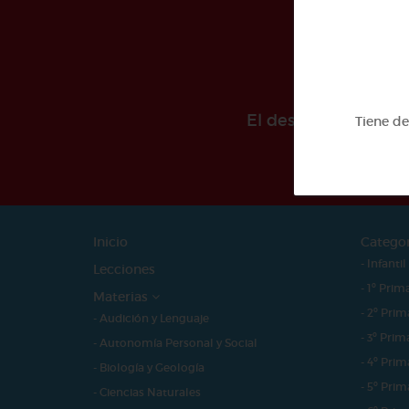
El desarollo de est
Tiene d
Inicio
Catego
- Infantil
Lecciones
- 1º Prim
Materias
- 2º Prim
- Audición y Lenguaje
- 3º Prim
- Autonomía Personal y Social
- 4º Prim
- Biología y Geología
- 5º Prim
- Ciencias Naturales