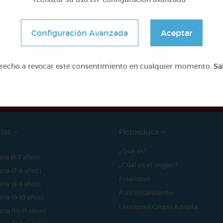
Configuración Avanzada
Aceptar
e proyecto ha sido posible gracias al mecenazgo de
erecho a revocar este consentimiento en cualquier momento.
Sa
rías
Pictoeduca
¿Qué es?
aria (6-7 años)
¿Cúal es el origen?
aria (7-8 años)
Finalidad
aria (8-9 años)
Funcionamiento
aria (9-10 años)
Lecciones Grupo Adapta
aria (10-11 años)