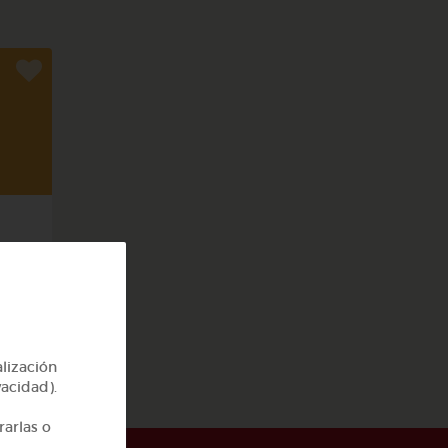
rpo
alización
vacidad).
rarlas o