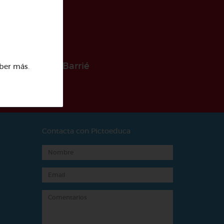
 la Fundación Barrié
ber más
.
Contacta con Pictoeduca