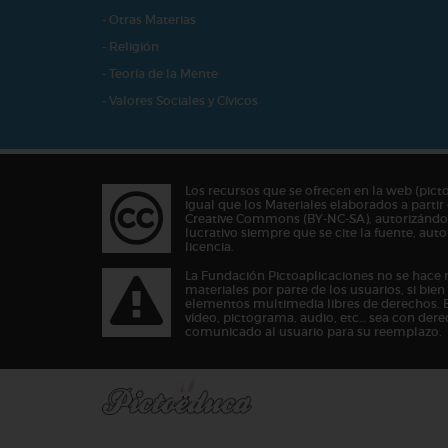
- Otras Materias
- Religión
- Teoría de la Mente
- Valores Sociales y Cívicos
Los recursos que se ofrecen en la web (pict
igual que los Materiales elaborados a partir 
Creative Commons (BY-NC-SA), autorizándos
lucrativo siempre que se cite la fuente, au
licencia.
La Fundación Pictoaplicaciones no se hace 
materiales por parte de los usuarios, si bie
elementos multimedia libres de derechos. 
vídeo, pictograma, audio, etc… sea con dere
comunicado al usuario para su reemplazo.