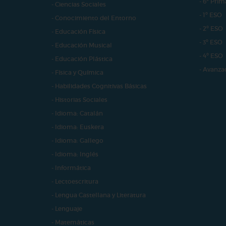
- 6º Prim
- Ciencias Sociales
- 1º ESO
- Conocimiento del Entorno
- 2º ESO
- Educación Física
- 3º ESO
- Educación Musical
- 4º ESO
- Educación Plástica
- Avanza
- Física y Química
- Habilidades Cognitivas Básicas
- Historias Sociales
- Idioma: Catalán
- Idioma: Euskera
- Idioma: Gallego
- Idioma: Inglés
- Informática
- Lectoescritura
- Lengua Castellana y Literatura
- Lenguaje
- Matemáticas