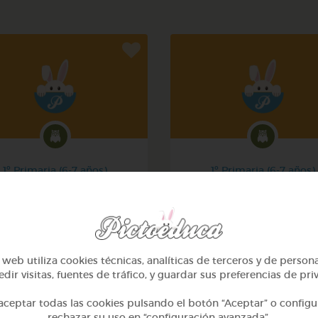
1º Primaria (6-7 años)
1º Primaria (6-7 años)
Mi mascota
Conociendo nuestro cue
@yose
@pupito
web utiliza cookies técnicas, analíticas de terceros y de person
dir visitas, fuentes de tráfico, y guardar sus preferencias de pri
ceptar todas las cookies pulsando el botón “Aceptar” o configu
rechazar su uso en “configuración avanzada”.