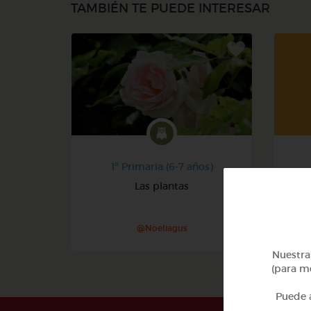
TAMBIÉN TE PUEDE INTERESAR
1º Primaria (6-7 años)
Las plantas
@Noeliagus
Nuestra 
(para me
Puede a