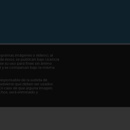
ogramas,imágenes o vídeos), al
de éstos, se publican bajo Licencia
e su uso para fines sin ánimo
tor y se compartan bajo la misma
responsable de la subida de
n advierte que deben ser usados
En caso de que alguna imagen,
chos, será eliminado y