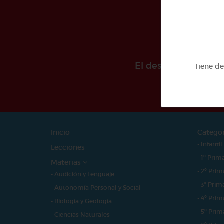
El desarollo de est
Tiene d
Inicio
Catego
- Infantil
Lecciones
- 1º Prim
Materias
- 2º Prim
- Audición y Lenguaje
- 3º Prim
- Autonomía Personal y Social
- 4º Prim
- Biología y Geología
- 5º Prim
- Ciencias Naturales