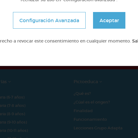
Configuración Avanzada
Aceptar
e proyecto ha sido posible gracias al mecenazgo de
erecho a revocar este consentimiento en cualquier momento.
Sa
rías
Pictoeduca
¿Qué es?
aria (6-7 años)
¿Cúal es el origen?
aria (7-8 años)
Finalidad
aria (8-9 años)
Funcionamiento
aria (9-10 años)
Lecciones Grupo Adapta
aria (10-11 años)