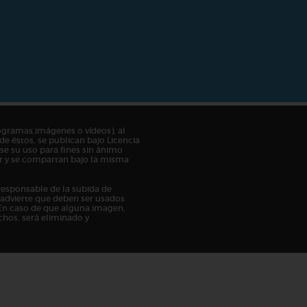
ogramas,imágenes o vídeos), al
de éstos, se publican bajo Licencia
e su uso para fines sin ánimo
tor y se compartan bajo la misma
responsable de la subida de
n advierte que deben ser usados
En caso de que alguna imagen,
chos, será eliminado y