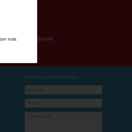
 la Fundación Barrié
ber más
.
Contacta con Pictoeduca