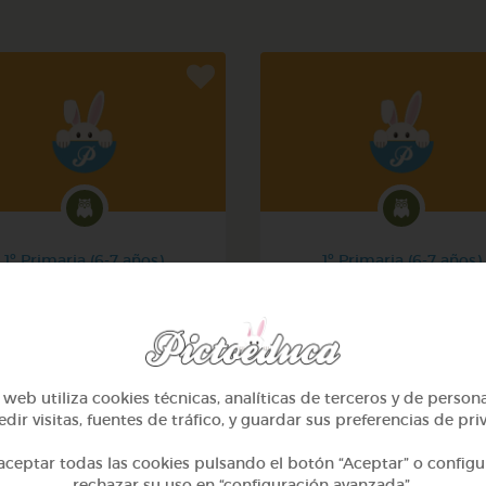
1º Primaria (6-7 años)
1º Primaria (6-7 años)
Mi mascota
Conociendo nuestro cue
@yose
@pupito
web utiliza cookies técnicas, analíticas de terceros y de person
dir visitas, fuentes de tráfico, y guardar sus preferencias de pri
ceptar todas las cookies pulsando el botón “Aceptar” o configu
rechazar su uso en “configuración avanzada”.