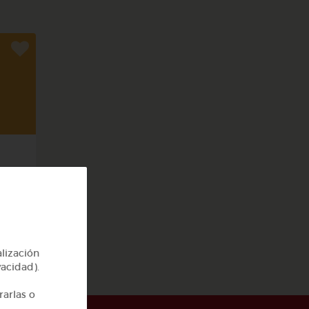
rpo
alización
vacidad).
rarlas o