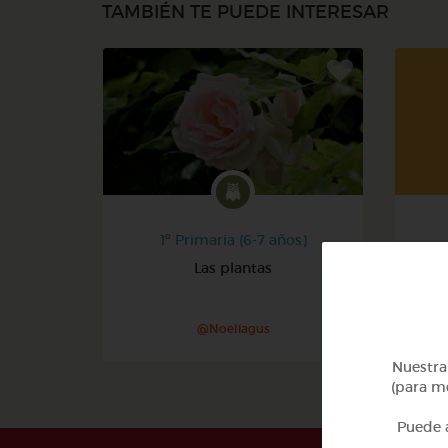
TAMBIÉN TE PUEDE INTERESAR
1º Primaria (6-7 años)
Las plantas
@Noeliagus
Nuestra 
(para me
Puede a