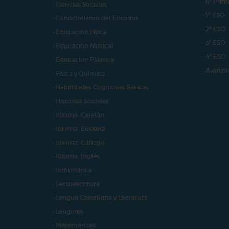
- 6º Prim
- Ciencias Sociales
- 1º ESO
- Conocimiento del Entorno
- 2º ESO
- Educación Física
- 3º ESO
- Educación Musical
- 4º ESO
- Educación Plástica
- Avanza
- Física y Química
- Habilidades Cognitivas Básicas
- Historias Sociales
- Idioma: Catalán
- Idioma: Euskera
- Idioma: Gallego
- Idioma: Inglés
- Informática
- Lectoescritura
- Lengua Castellana y Literatura
- Lenguaje
- Matemáticas