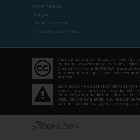
- Otras Materias
- Religión
- Teoría de la Mente
- Valores Sociales y Cívicos
Los recursos que se ofrecen en la web (pict
igual que los Materiales elaborados a partir 
Creative Commons (BY-NC-SA), autorizándos
lucrativo siempre que se cite la fuente, au
licencia.
La Fundación Pictoaplicaciones no se hace 
materiales por parte de los usuarios, si bie
elementos multimedia libres de derechos. 
vídeo, pictograma, audio, etc… sea con dere
comunicado al usuario para su reemplazo.