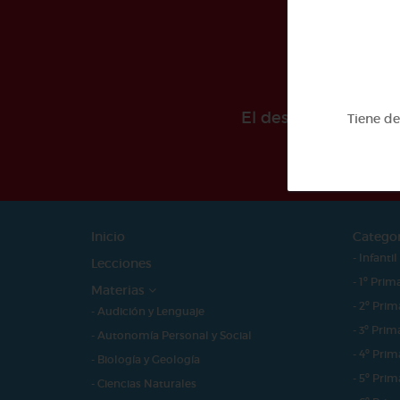
El desarollo de est
Tiene d
Inicio
Catego
- Infantil
Lecciones
- 1º Prim
Materias
- 2º Prim
- Audición y Lenguaje
- 3º Prim
- Autonomía Personal y Social
- 4º Prim
- Biología y Geología
- 5º Prim
- Ciencias Naturales