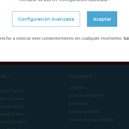
Configuración Avanzada
Aceptar
e proyecto ha sido posible gracias al mecenazgo de
erecho a revocar este consentimiento en cualquier momento.
Sa
rías
Pictoeduca
¿Qué es?
aria (6-7 años)
¿Cúal es el origen?
aria (7-8 años)
Finalidad
aria (8-9 años)
Funcionamiento
aria (9-10 años)
Lecciones Grupo Adapta
aria (10-11 años)