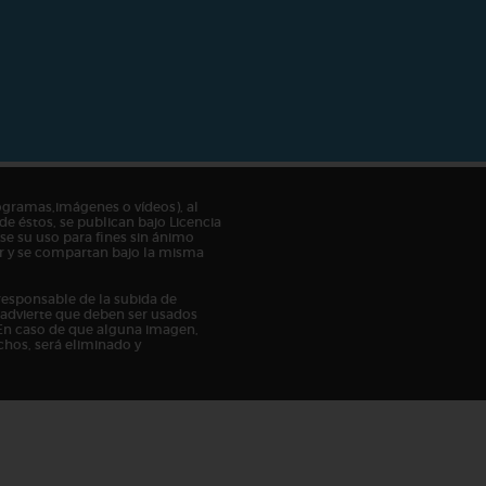
ogramas,imágenes o vídeos), al
de éstos, se publican bajo Licencia
e su uso para fines sin ánimo
tor y se compartan bajo la misma
responsable de la subida de
n advierte que deben ser usados
En caso de que alguna imagen,
chos, será eliminado y