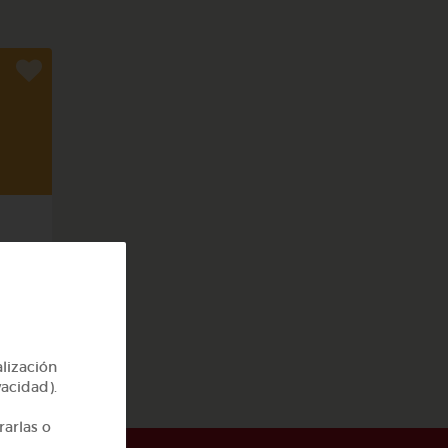
rpo
alización
vacidad).
rarlas o