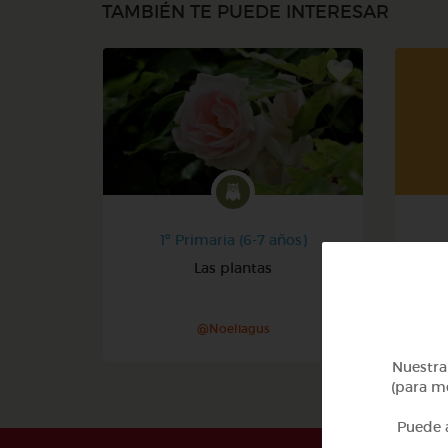
TAMBIÉN TE PUEDE INTERESAR
1º Primaria (6-7 años)
Las plantas
@Noeliagus
Nuestra 
(para me
Puede a