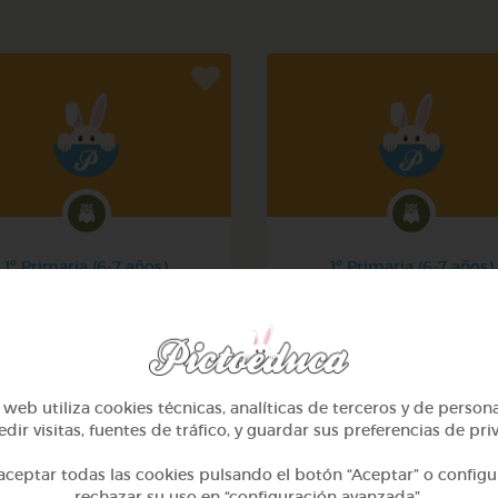
1º Primaria (6-7 años)
1º Primaria (6-7 años)
Mi mascota
Conociendo nuestro cue
@yose
@pupito
web utiliza cookies técnicas, analíticas de terceros y de person
dir visitas, fuentes de tráfico, y guardar sus preferencias de pri
ceptar todas las cookies pulsando el botón “Aceptar” o configu
rechazar su uso en “configuración avanzada”.