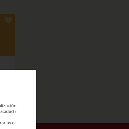
rpo
alización
vacidad).
rarlas o