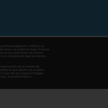
ogramas,imágenes o vídeos), al
de éstos, se publican bajo Licencia
e su uso para fines sin ánimo
tor y se compartan bajo la misma
responsable de la subida de
n advierte que deben ser usados
En caso de que alguna imagen,
chos, será eliminado y