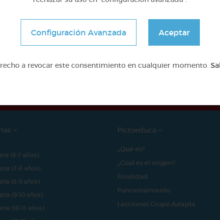
Configuración Avanzada
Aceptar
e proyecto ha sido posible gracias al mecenazgo de
erecho a revocar este consentimiento en cualquier momento.
Sa
rías
Pictoeduca
¿Qué es?
aria (6-7 años)
¿Cúal es el origen?
aria (7-8 años)
Finalidad
aria (8-9 años)
Funcionamiento
aria (9-10 años)
Lecciones Grupo Adapta
aria (10-11 años)