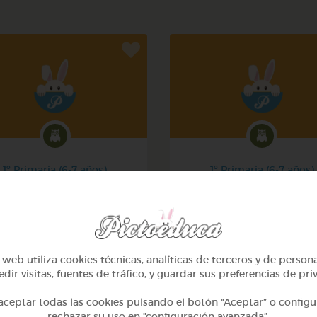
1º Primaria (6-7 años)
1º Primaria (6-7 años)
Mi mascota
Conociendo nuestro cue
@yose
@pupito
web utiliza cookies técnicas, analíticas de terceros y de person
dir visitas, fuentes de tráfico, y guardar sus preferencias de pri
ceptar todas las cookies pulsando el botón “Aceptar” o configu
rechazar su uso en “configuración avanzada”.