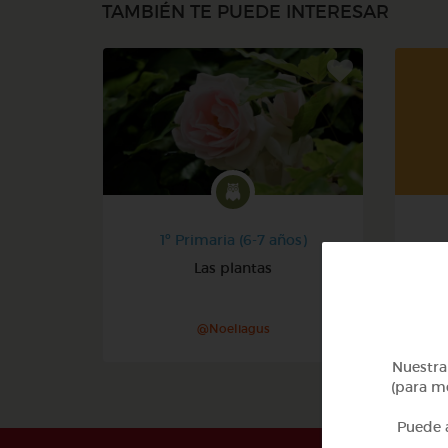
TAMBIÉN TE PUEDE INTERESAR
1º Primaria (6-7 años)
Las plantas
@Noeliagus
Nuestra 
(para me
Puede a