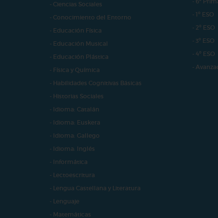
- 6º Prim
- Ciencias Sociales
- 1º ESO
- Conocimiento del Entorno
- 2º ESO
- Educación Física
- 3º ESO
- Educación Musical
- 4º ESO
- Educación Plástica
- Avanza
- Física y Química
- Habilidades Cognitivas Básicas
- Historias Sociales
- Idioma: Catalán
- Idioma: Euskera
- Idioma: Gallego
- Idioma: Inglés
- Informática
- Lectoescritura
- Lengua Castellana y Literatura
- Lenguaje
- Matemáticas