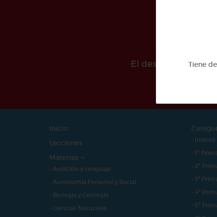
El desarollo de est
Tiene d
Inicio
Catego
- Infantil
Lecciones
- 1º Prim
Materias
- 2º Prim
- Audición y Lenguaje
- 3º Prim
- Autonomía Personal y Social
- 4º Prim
- Biología y Geología
- 5º Prim
- Ciencias Naturales