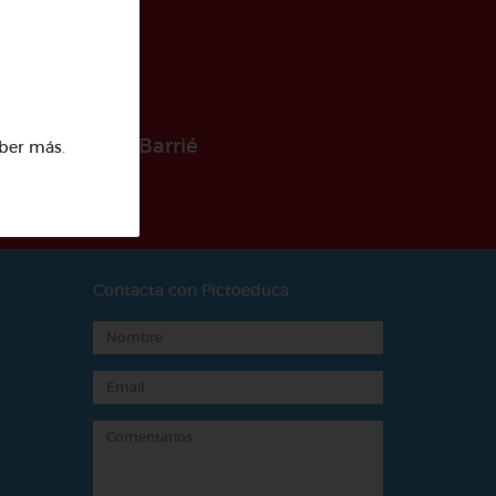
 la Fundación Barrié
ber más
.
Contacta con Pictoeduca