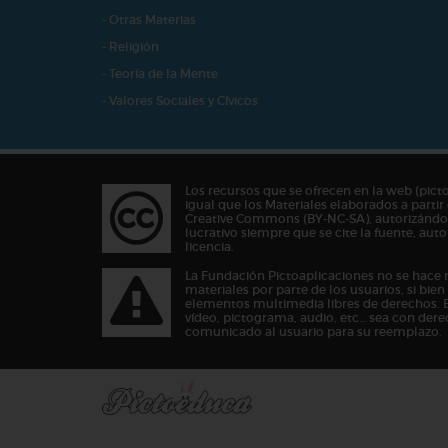
- Otras Materias
- Religión
- Teoría de la Mente
- Valores Sociales y Cívicos
Los recursos que se ofrecen en la web (pict
igual que los Materiales elaborados a partir 
Creative Commons (BY-NC-SA), autorizándos
lucrativo siempre que se cite la fuente, au
licencia.
La Fundación Pictoaplicaciones no se hace 
materiales por parte de los usuarios, si bie
elementos multimedia libres de derechos. 
vídeo, pictograma, audio, etc… sea con dere
comunicado al usuario para su reemplazo.