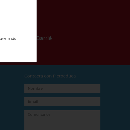
 la Fundación Barrié
ber más
.
Contacta con Pictoeduca