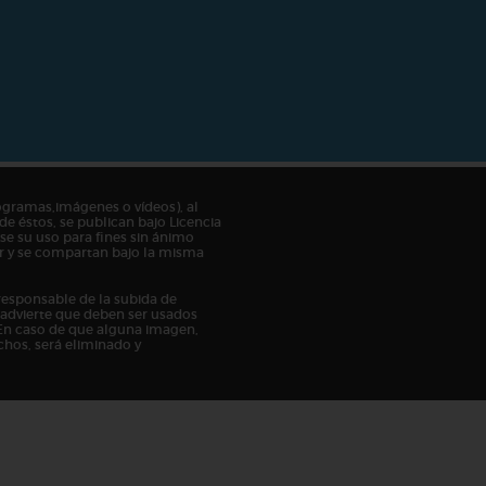
ogramas,imágenes o vídeos), al
de éstos, se publican bajo Licencia
e su uso para fines sin ánimo
tor y se compartan bajo la misma
responsable de la subida de
n advierte que deben ser usados
En caso de que alguna imagen,
chos, será eliminado y