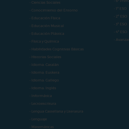
- 6º Prim
- Ciencias Sociales
- 1º ESO
- Conocimiento del Entorno
- 2º ESO
- Educación Física
- 3º ESO
- Educación Musical
- 4º ESO
- Educación Plástica
- Avanza
- Física y Química
- Habilidades Cognitivas Básicas
- Historias Sociales
- Idioma: Catalán
- Idioma: Euskera
- Idioma: Gallego
- Idioma: Inglés
- Informática
- Lectoescritura
- Lengua Castellana y Literatura
- Lenguaje
- Matemáticas