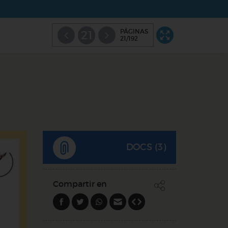
PÁGINAS
21
21/192
DOCS (3)
Compartir en