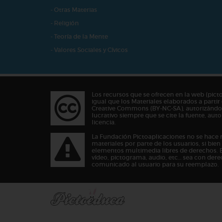
- Otras Materias
- Religión
- Teoría de la Mente
- Valores Sociales y Cívicos
Los recursos que se ofrecen en la web (pict
igual que los Materiales elaborados a partir 
Creative Commons (BY-NC-SA), autorizándos
lucrativo siempre que se cite la fuente, au
licencia.
La Fundación Pictoaplicaciones no se hace 
materiales por parte de los usuarios, si bie
elementos multimedia libres de derechos. 
vídeo, pictograma, audio, etc… sea con dere
comunicado al usuario para su reemplazo.