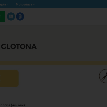
apta
Pictoeduca
R
A GLOTONA