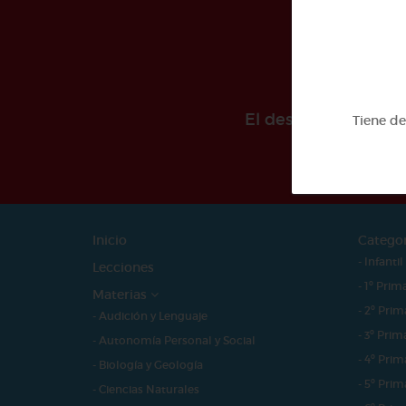
El desarollo de est
Tiene d
Inicio
Catego
- Infantil
Lecciones
- 1º Prim
Materias
- 2º Prim
- Audición y Lenguaje
- 3º Prim
- Autonomía Personal y Social
- 4º Prim
- Biología y Geología
- 5º Prim
- Ciencias Naturales