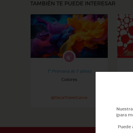
TAMBIÉN TE PUEDE INTERESAR
1º Primaria (6-7 años)
Colores
@OscarTraverGarcia
Nuestra 
(para me
Puede a