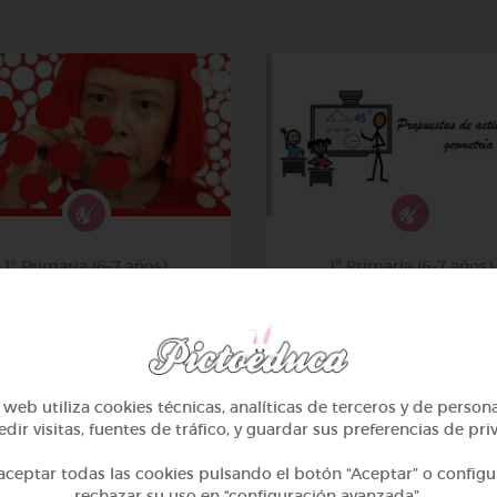
1º Primaria (6-7 años)
1º Primaria (6-7 años)
¡el arte y yayoi kusama!
Geometría y fotografí
@avilla74
@GrupoAdapta
web utiliza cookies técnicas, analíticas de terceros y de person
dir visitas, fuentes de tráfico, y guardar sus preferencias de pri
ceptar todas las cookies pulsando el botón “Aceptar” o configu
rechazar su uso en “configuración avanzada”.