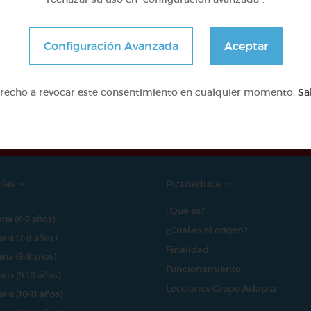
Configuración Avanzada
Aceptar
e proyecto ha sido posible gracias al mecenazgo de
erecho a revocar este consentimiento en cualquier momento.
Sa
rías
Pictoeduca
¿Qué es?
aria (6-7 años)
¿Cúal es el origen?
aria (7-8 años)
Finalidad
aria (8-9 años)
Funcionamiento
aria (9-10 años)
Lecciones Grupo Adapta
aria (10-11 años)