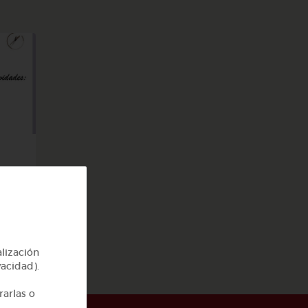
a
alización
vacidad).
rarlas o