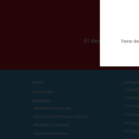
El desarollo de est
Tiene d
Inicio
Catego
- Infantil
Lecciones
- 1º Prim
Materias
- 2º Prim
- Audición y Lenguaje
- 3º Prim
- Autonomía Personal y Social
- 4º Prim
- Biología y Geología
- 5º Prim
- Ciencias Naturales