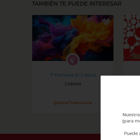
TAMBIÉN TE PUEDE INTERESAR
1º Primaria (6-7 años)
Colores
@OscarTraverGarcia
Nuestra 
(para me
Puede a