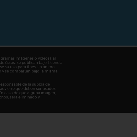
ogramas,imágenes o vídeos), al
de éstos, se publican bajo Licencia
e su uso para fines sin ánimo
tor y se compartan bajo la misma
responsable de la subida de
n advierte que deben ser usados
En caso de que alguna imagen,
chos, será eliminado y