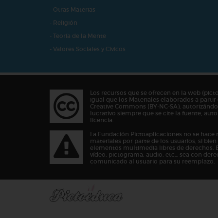
- Otras Materias
- Religión
- Teoría de la Mente
- Valores Sociales y Cívicos
Los recursos que se ofrecen en la web (pict
igual que los Materiales elaborados a partir 
Creative Commons (BY-NC-SA), autorizándos
lucrativo siempre que se cite la fuente, au
licencia.
La Fundación Pictoaplicaciones no se hace 
materiales por parte de los usuarios, si bie
elementos multimedia libres de derechos. 
vídeo, pictograma, audio, etc… sea con dere
comunicado al usuario para su reemplazo.