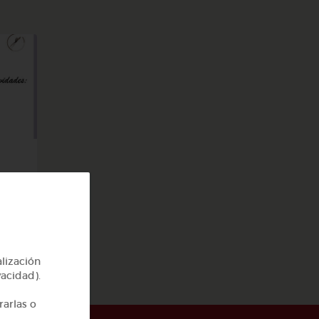
a
alización
vacidad).
rarlas o