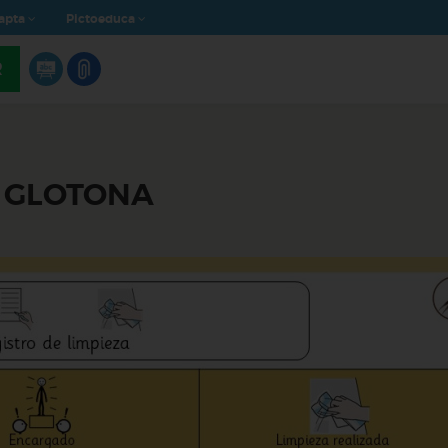
apta
Pictoeduca
R
A GLOTONA