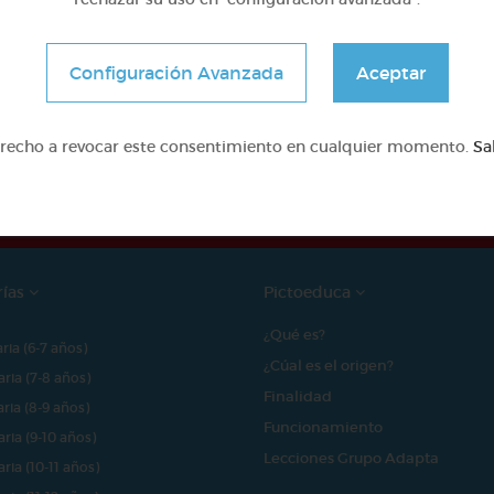
Configuración Avanzada
Aceptar
e proyecto ha sido posible gracias al mecenazgo de
erecho a revocar este consentimiento en cualquier momento.
Sa
rías
Pictoeduca
¿Qué es?
aria (6-7 años)
¿Cúal es el origen?
aria (7-8 años)
Finalidad
aria (8-9 años)
Funcionamiento
aria (9-10 años)
Lecciones Grupo Adapta
aria (10-11 años)