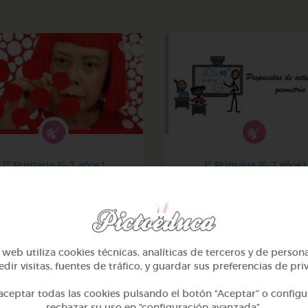
1º Primaria (6-7 años)
1º Primaria (6-7 años)
¡el arte y yayoi kusama!
Geometría y fotografí
@avilla74
@GrupoAdapta
web utiliza cookies técnicas, analíticas de terceros y de person
dir visitas, fuentes de tráfico, y guardar sus preferencias de pri
ceptar todas las cookies pulsando el botón “Aceptar” o configu
rechazar su uso en “configuración avanzada”.