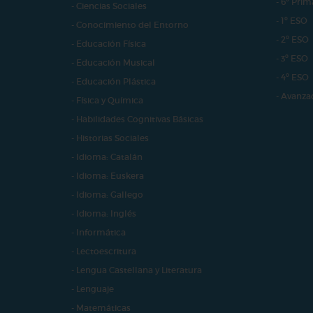
- 6º Prim
- Ciencias Sociales
- 1º ESO
- Conocimiento del Entorno
- 2º ESO
- Educación Física
- 3º ESO
- Educación Musical
- 4º ESO
- Educación Plástica
- Avanza
- Física y Química
- Habilidades Cognitivas Básicas
- Historias Sociales
- Idioma: Catalán
- Idioma: Euskera
- Idioma: Gallego
- Idioma: Inglés
- Informática
- Lectoescritura
- Lengua Castellana y Literatura
- Lenguaje
- Matemáticas