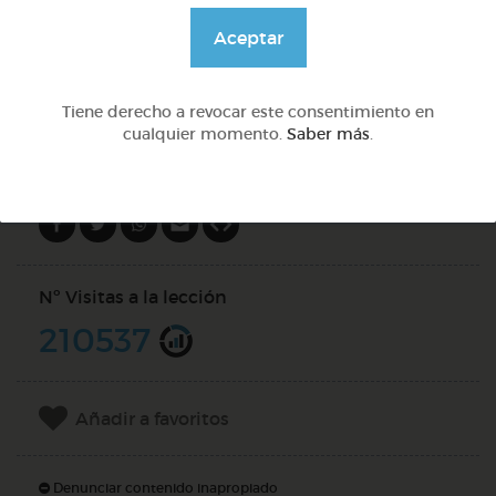
@GrupoAdapta
Aceptar
DOCS (3)
Tiene derecho a revocar este consentimiento en
cualquier momento.
Saber más
.
Compartir en
Nº Visitas a la lección
210537
Añadir a favoritos
Denunciar contenido inapropiado