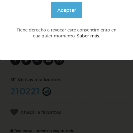
@GrupoAdapta
Aceptar
DOCS (3)
Tiene derecho a revocar este consentimiento en
cualquier momento.
Saber más
.
Compartir en
Nº Visitas a la lección
210221
Añadir a favoritos
Denunciar contenido inapropiado