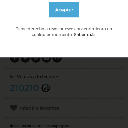
@GrupoAdapta
Aceptar
DOCS (3)
Tiene derecho a revocar este consentimiento en
cualquier momento.
Saber más
.
Compartir en
Nº Visitas a la lección
210210
Añadir a favoritos
Denunciar contenido inapropiado