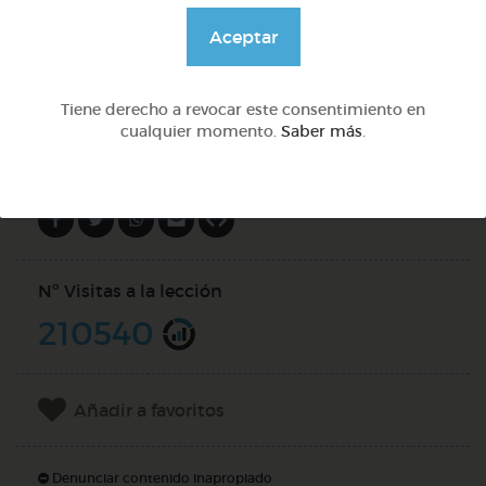
@GrupoAdapta
Aceptar
DOCS (3)
Tiene derecho a revocar este consentimiento en
cualquier momento.
Saber más
.
Compartir en
Nº Visitas a la lección
210540
Añadir a favoritos
Denunciar contenido inapropiado