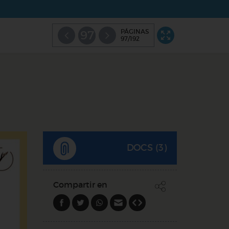
PÁGINAS
97
97/192
DOCS (3)
Compartir en