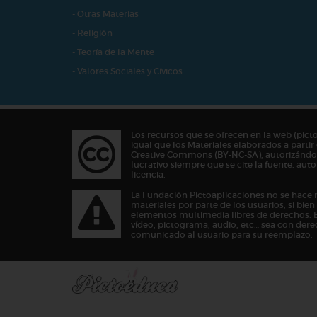
- Otras Materias
- Religión
- Teoría de la Mente
- Valores Sociales y Cívicos
Los recursos que se ofrecen en la web (pict
igual que los Materiales elaborados a partir 
Creative Commons (BY-NC-SA), autorizándos
lucrativo siempre que se cite la fuente, au
licencia.
La Fundación Pictoaplicaciones no se hace 
materiales por parte de los usuarios, si bie
elementos multimedia libres de derechos. 
vídeo, pictograma, audio, etc… sea con dere
comunicado al usuario para su reemplazo.