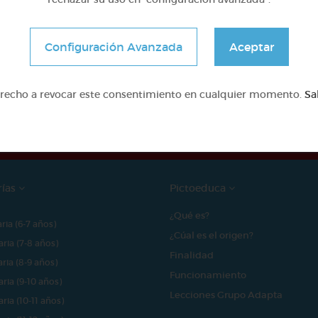
Configuración Avanzada
Aceptar
e proyecto ha sido posible gracias al mecenazgo de
erecho a revocar este consentimiento en cualquier momento.
Sa
rías
Pictoeduca
¿Qué es?
aria (6-7 años)
¿Cúal es el origen?
aria (7-8 años)
Finalidad
aria (8-9 años)
Funcionamiento
aria (9-10 años)
Lecciones Grupo Adapta
aria (10-11 años)