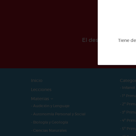
El desarollo de est
Tiene d
Inicio
Catego
- Infantil
Lecciones
- 1º Prim
Materias
- 2º Prim
- Audición y Lenguaje
- 3º Prim
- Autonomía Personal y Social
- 4º Prim
- Biología y Geología
- 5º Prim
- Ciencias Naturales