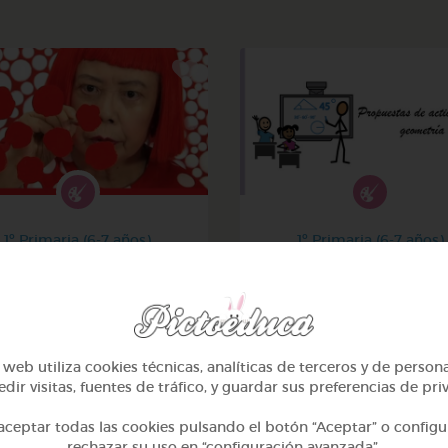
1º Primaria (6-7 años)
1º Primaria (6-7 años)
¡el arte y yayoi kusama!
Geometría y fotografí
@avilla74
@GrupoAdapta
web utiliza cookies técnicas, analíticas de terceros y de person
dir visitas, fuentes de tráfico, y guardar sus preferencias de pri
ceptar todas las cookies pulsando el botón “Aceptar” o configu
rechazar su uso en “configuración avanzada”.