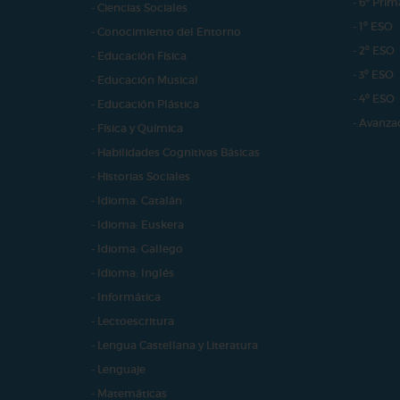
- 6º Prim
- Ciencias Sociales
- 1º ESO
- Conocimiento del Entorno
- 2º ESO
- Educación Física
- 3º ESO
- Educación Musical
- 4º ESO
- Educación Plástica
- Avanza
- Física y Química
- Habilidades Cognitivas Básicas
- Historias Sociales
- Idioma: Catalán
- Idioma: Euskera
- Idioma: Gallego
- Idioma: Inglés
- Informática
- Lectoescritura
- Lengua Castellana y Literatura
- Lenguaje
- Matemáticas