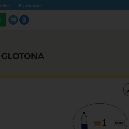
apta
Pictoeduca
R
A GLOTONA