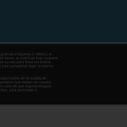
ogramas,imágenes o vídeos), al
de éstos, se publican bajo Licencia
e su uso para fines sin ánimo
tor y se compartan bajo la misma
responsable de la subida de
n advierte que deben ser usados
En caso de que alguna imagen,
chos, será eliminado y