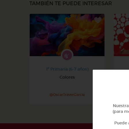
TAMBIÉN TE PUEDE INTERESAR
1º Primaria (6-7 años)
Colores
@OscarTraverGarcia
Nuestra 
(para me
Puede a