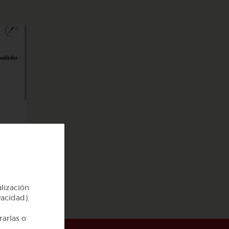
a
alización
vacidad).
rarlas o