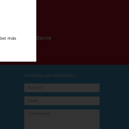
 la Fundación Barrié
ber más
.
Contacta con Pictoeduca