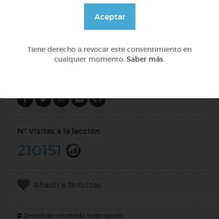
@GrupoAdapta
Aceptar
DOCS (3)
Tiene derecho a revocar este consentimiento en
cualquier momento.
Saber más
.
Compartir en
Nº Visitas a la lección
210151
Añadir a favoritos
Denunciar contenido inapropiado