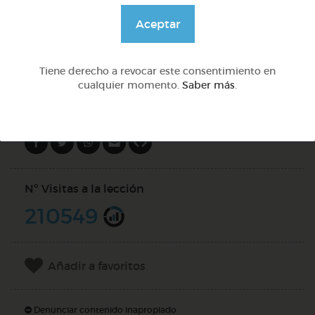
@GrupoAdapta
Aceptar
DOCS (3)
Tiene derecho a revocar este consentimiento en
cualquier momento.
Saber más
.
Compartir en
Nº Visitas a la lección
210549
Añadir a favoritos
Denunciar contenido inapropiado