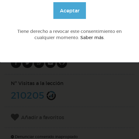
@GrupoAdapta
Aceptar
DOCS (3)
Tiene derecho a revocar este consentimiento en
cualquier momento.
Saber más
.
Compartir en
Nº Visitas a la lección
210205
Añadir a favoritos
Denunciar contenido inapropiado