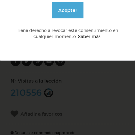
@GrupoAdapta
Aceptar
DOCS (3)
Tiene derecho a revocar este consentimiento en
cualquier momento.
Saber más
.
Compartir en
Nº Visitas a la lección
210556
Añadir a favoritos
Denunciar contenido inapropiado