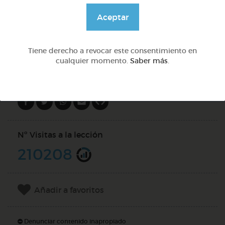
@GrupoAdapta
Aceptar
DOCS (3)
Tiene derecho a revocar este consentimiento en
cualquier momento.
Saber más
.
Compartir en
Nº Visitas a la lección
210208
Añadir a favoritos
Denunciar contenido inapropiado