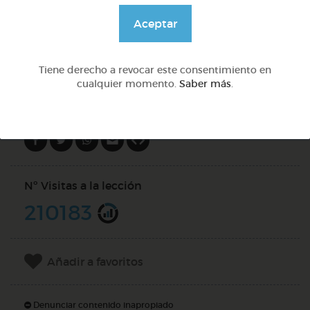
@GrupoAdapta
Aceptar
DOCS (3)
Tiene derecho a revocar este consentimiento en
cualquier momento.
Saber más
.
Compartir en
Nº Visitas a la lección
210183
Añadir a favoritos
Denunciar contenido inapropiado