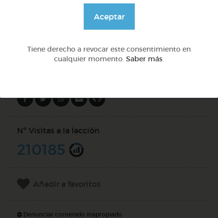
@GrupoAdapta
Aceptar
DOCS (3)
Tiene derecho a revocar este consentimiento en
cualquier momento.
Saber más
.
Compartir en
Nº Visitas a la lección
210185
Añadir a favoritos
Denunciar contenido inapropiado