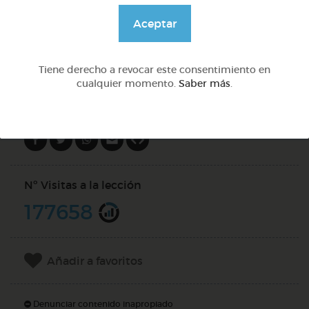
@Webparaelespanol
Aceptar
DOCS (4)
Tiene derecho a revocar este consentimiento en
cualquier momento.
Saber más
.
Compartir en
Nº Visitas a la lección
177658
Añadir a favoritos
Denunciar contenido inapropiado