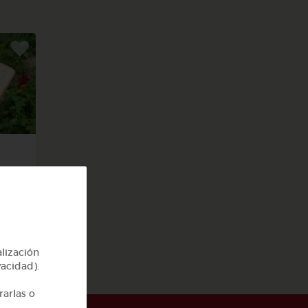
s y
alización
vacidad).
rarlas o