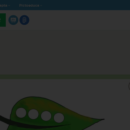
apta
Pictoeduca
R