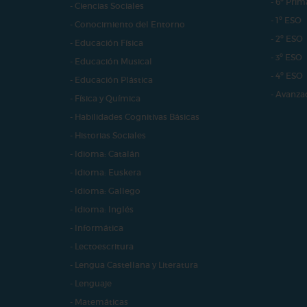
- 6º Prim
- Ciencias Sociales
- 1º ESO
- Conocimiento del Entorno
- 2º ESO
- Educación Física
- 3º ESO
- Educación Musical
- 4º ESO
- Educación Plástica
- Avanza
- Física y Química
- Habilidades Cognitivas Básicas
- Historias Sociales
- Idioma: Catalán
- Idioma: Euskera
- Idioma: Gallego
- Idioma: Inglés
- Informática
- Lectoescritura
- Lengua Castellana y Literatura
- Lenguaje
- Matemáticas