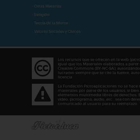
- Otras Materias
- Religión
- Teoría de la Mente
- Valores Sociales y Cívicos
Los recursos que se ofrecen en la web (pict
igual que los Materiales elaborados a partir 
Creative Commons (BY-NC-SA), autorizándos
lucrativo siempre que se cite la fuente, au
licencia.
La Fundación Pictoaplicaciones no se hace 
materiales por parte de los usuarios, si bie
elementos multimedia libres de derechos. 
vídeo, pictograma, audio, etc… sea con dere
comunicado al usuario para su reemplazo.