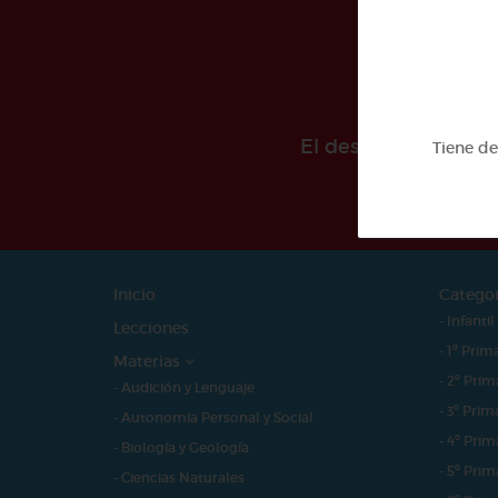
El desarollo de est
Tiene d
Inicio
Catego
- Infantil
Lecciones
- 1º Prim
Materias
- 2º Prim
- Audición y Lenguaje
- 3º Prim
- Autonomía Personal y Social
- 4º Prim
- Biología y Geología
- 5º Prim
- Ciencias Naturales