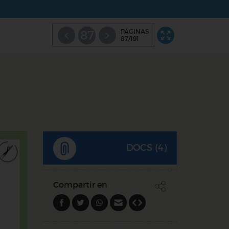
PÁGINAS
87
87/191
DOCS (4)
Compartir en