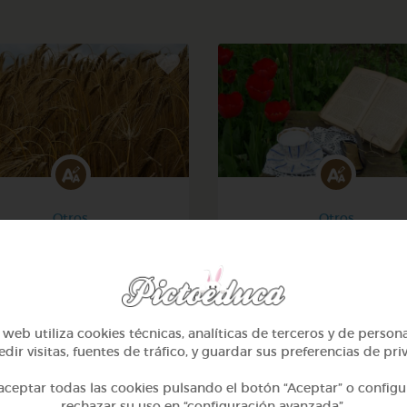
Otros
Otros
Sílabas trabadas
Sílabas directas: iniciale
finales
@Webparaelespanol
@Webparaelespanol
web utiliza cookies técnicas, analíticas de terceros y de person
dir visitas, fuentes de tráfico, y guardar sus preferencias de pri
ceptar todas las cookies pulsando el botón “Aceptar” o configu
rechazar su uso en “configuración avanzada”.