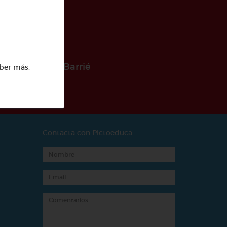
 la Fundación Barrié
ber más
.
Contacta con Pictoeduca