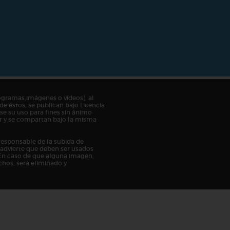
ogramas,imágenes o vídeos), al
de éstos, se publican bajo Licencia
e su uso para fines sin ánimo
tor y se compartan bajo la misma
responsable de la subida de
n advierte que deben ser usados
En caso de que alguna imagen,
chos, será eliminado y