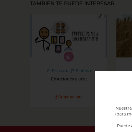
TAMBIÉN TE PUEDE INTERESAR
2º Primaria (7-8 años)
Emociones y arte
@GrupoAdapta
Nuestra 
(para me
Puede a