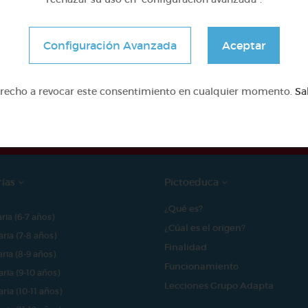
Configuración Avanzada
Aceptar
e proyecto ha sido posible gracias al mecenazgo de
erecho a revocar este consentimiento en cualquier momento.
Sa
rías
Pictoeduca
¿Qué es?
aria (6-7 años)
¿Cúal es el origen?
aria (7-8 años)
Finalidad
aria (8-9 años)
Funcionamiento
aria (9-10 años)
Lecciones Grupo Adapta
aria (10-11 años)