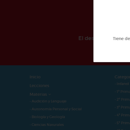
El desarollo de est
Tiene d
Inicio
Catego
- Infantil
Lecciones
- 1º Prim
Materias
- 2º Prim
- Audición y Lenguaje
- 3º Prim
- Autonomía Personal y Social
- 4º Prim
- Biología y Geología
- 5º Prim
- Ciencias Naturales