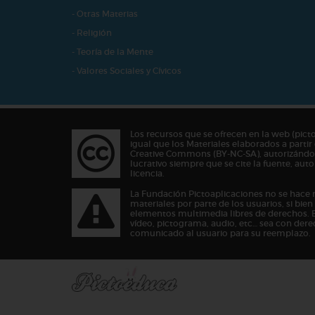
- Otras Materias
- Religión
- Teoría de la Mente
- Valores Sociales y Cívicos
Los recursos que se ofrecen en la web (pict
igual que los Materiales elaborados a partir 
Creative Commons (BY-NC-SA), autorizándos
lucrativo siempre que se cite la fuente, au
licencia.
La Fundación Pictoaplicaciones no se hace 
materiales por parte de los usuarios, si bie
elementos multimedia libres de derechos. 
vídeo, pictograma, audio, etc… sea con dere
comunicado al usuario para su reemplazo.