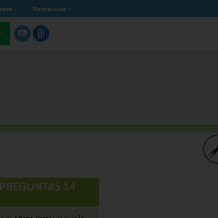
apta
Pictoeduca
R