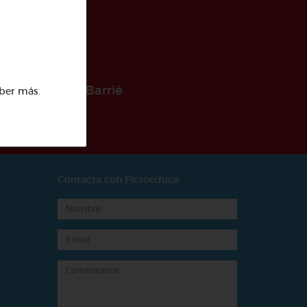
 la Fundación Barrié
ber más
.
Contacta con Pictoeduca