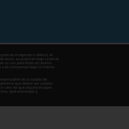
ogramas,imágenes o vídeos), al
de éstos, se publican bajo Licencia
e su uso para fines sin ánimo
tor y se compartan bajo la misma
responsable de la subida de
n advierte que deben ser usados
En caso de que alguna imagen,
chos, será eliminado y