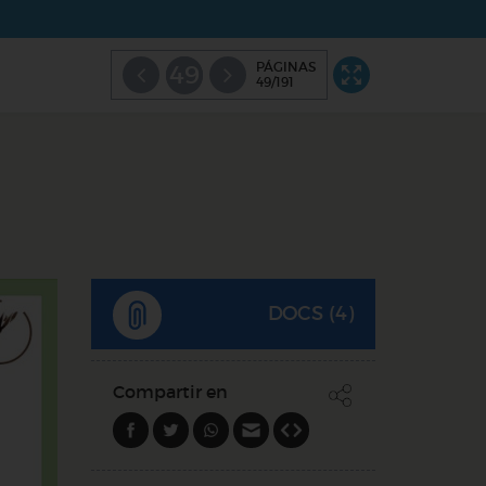
PÁGINAS
49
49/191
DOCS (4)
Compartir en