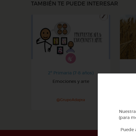
TAMBIÉN TE PUEDE INTERESAR
2º Primaria (7-8 años)
Emociones y arte
@GrupoAdapta
Nuestra 
(para me
Puede a