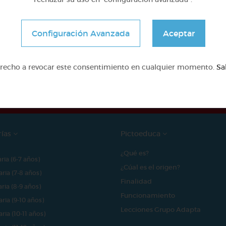
Configuración Avanzada
Aceptar
e proyecto ha sido posible gracias al mecenazgo de
erecho a revocar este consentimiento en cualquier momento.
Sa
rías
Pictoeduca
¿Qué es?
aria (6-7 años)
¿Cúal es el origen?
aria (7-8 años)
Finalidad
aria (8-9 años)
Funcionamiento
aria (9-10 años)
Lecciones Grupo Adapta
aria (10-11 años)