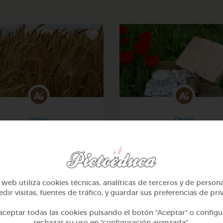
Otros
Otros
Sílabas trabadas
Sílabas directas: iniciale
finales
@Webparaelespanol
@Webparaelespanol
web utiliza cookies técnicas, analíticas de terceros y de person
dir visitas, fuentes de tráfico, y guardar sus preferencias de pri
ceptar todas las cookies pulsando el botón “Aceptar” o configu
rechazar su uso en “configuración avanzada”.