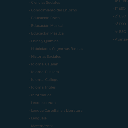
- 6º Prim
- Ciencias Sociales
- 1º ESO
- Conocimiento del Entorno
- 2º ESO
- Educación Física
- 3º ESO
- Educación Musical
- 4º ESO
- Educación Plástica
- Avanza
- Física y Química
- Habilidades Cognitivas Básicas
- Historias Sociales
- Idioma: Catalán
- Idioma: Euskera
- Idioma: Gallego
- Idioma: Inglés
- Informática
- Lectoescritura
- Lengua Castellana y Literatura
- Lenguaje
- Matemáticas