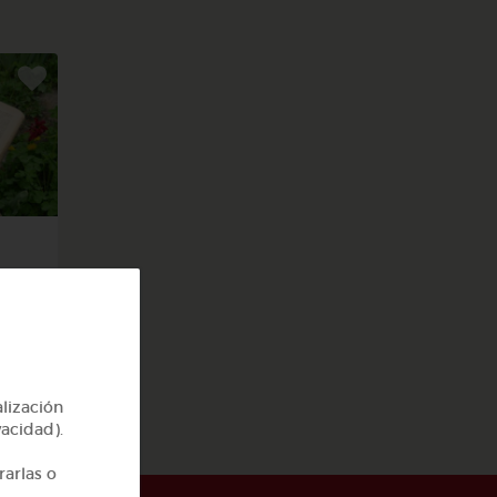
s y
alización
vacidad).
rarlas o