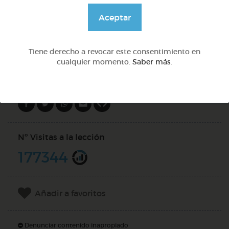
@Webparaelespanol
Aceptar
DOCS (4)
Tiene derecho a revocar este consentimiento en
cualquier momento.
Saber más
.
Compartir en
Nº Visitas a la lección
177344
Añadir a favoritos
Denunciar contenido inapropiado