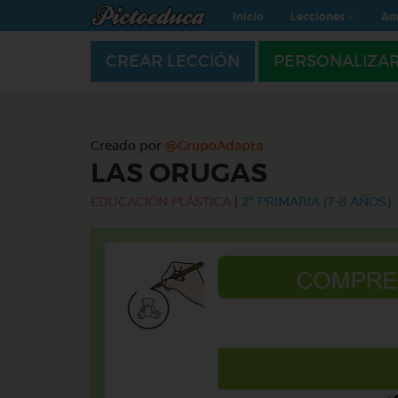
Inicio
Lecciones
Ad
CREAR LECCIÓN
PERSONALIZA
Creado por
@GrupoAdapta
LAS ORUGAS
EDUCACIÓN PLÁSTICA
|
2º PRIMARIA (7-8 AÑOS)