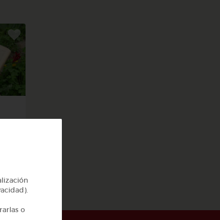
s y
alización
vacidad).
rarlas o