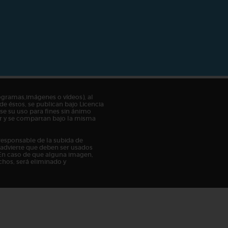
ogramas,imágenes o vídeos), al
de éstos, se publican bajo Licencia
e su uso para fines sin ánimo
tor y se compartan bajo la misma
responsable de la subida de
n advierte que deben ser usados
En caso de que alguna imagen,
chos, será eliminado y