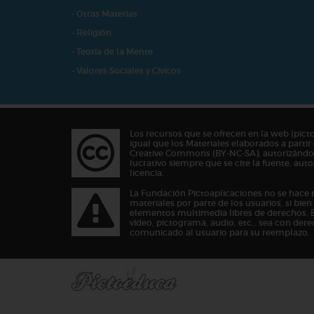
- Otras Materias
- Religión
- Teoría de la Mente
- Valores Sociales y Cívicos
Los recursos que se ofrecen en la web (pict
igual que los Materiales elaborados a partir 
Creative Commons (BY-NC-SA), autorizándos
lucrativo siempre que se cite la fuente, au
licencia.
La Fundación Pictoaplicaciones no se hace 
materiales por parte de los usuarios, si bie
elementos multimedia libres de derechos. 
vídeo, pictograma, audio, etc… sea con dere
comunicado al usuario para su reemplazo.