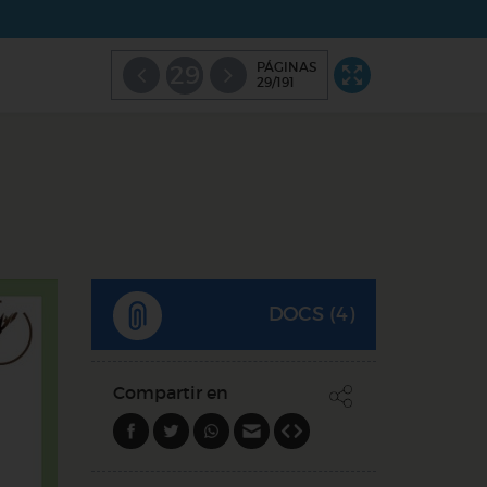
PÁGINAS
29
29/191
DOCS (4)
Compartir en