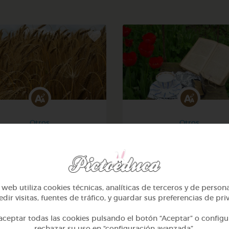
Otros
Otros
Sílabas trabadas
Sílabas directas: iniciale
finales
@Webparaelespanol
@Webparaelespanol
web utiliza cookies técnicas, analíticas de terceros y de person
dir visitas, fuentes de tráfico, y guardar sus preferencias de pri
ceptar todas las cookies pulsando el botón “Aceptar” o configu
rechazar su uso en “configuración avanzada”.