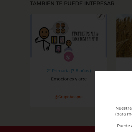
TAMBIÉN TE PUEDE INTERESAR
2º Primaria (7-8 años)
Emociones y arte
@GrupoAdapta
Nuestra 
(para me
Puede a