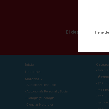
El desarollo de est
Tiene d
Inicio
Catego
- Infantil
Lecciones
- 1º Prim
Materias
- 2º Prim
- Audición y Lenguaje
- 3º Prim
- Autonomía Personal y Social
- 4º Prim
- Biología y Geología
- 5º Prim
- Ciencias Naturales