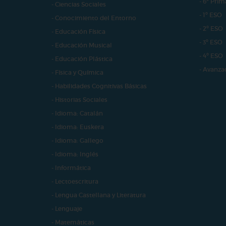
- 6º Prim
- Ciencias Sociales
- 1º ESO
- Conocimiento del Entorno
- 2º ESO
- Educación Física
- 3º ESO
- Educación Musical
- 4º ESO
- Educación Plástica
- Avanza
- Física y Química
- Habilidades Cognitivas Básicas
- Historias Sociales
- Idioma: Catalán
- Idioma: Euskera
- Idioma: Gallego
- Idioma: Inglés
- Informática
- Lectoescritura
- Lengua Castellana y Literatura
- Lenguaje
- Matemáticas