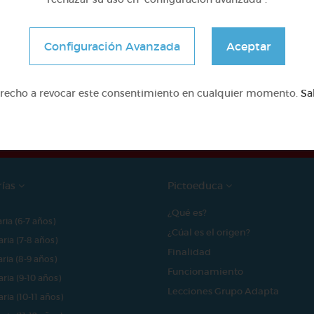
Configuración Avanzada
Aceptar
e proyecto ha sido posible gracias al mecenazgo de
erecho a revocar este consentimiento en cualquier momento.
Sa
rías
Pictoeduca
¿Qué es?
aria (6-7 años)
¿Cúal es el origen?
aria (7-8 años)
Finalidad
aria (8-9 años)
Funcionamiento
aria (9-10 años)
Lecciones Grupo Adapta
aria (10-11 años)