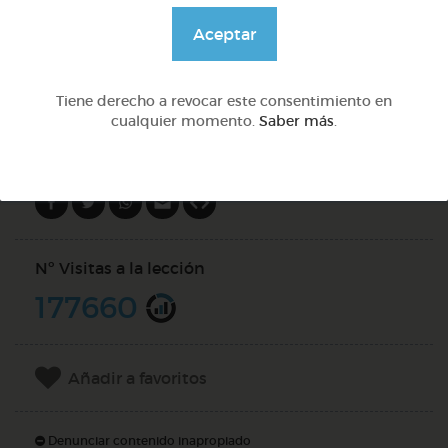
@Webparaelespanol
Aceptar
DOCS (4)
Tiene derecho a revocar este consentimiento en
cualquier momento.
Saber más
.
Compartir en
Nº Visitas a la lección
177660
Añadir a favoritos
Denunciar contenido inapropiado