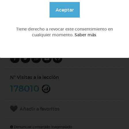
@Webparaelespanol
Aceptar
DOCS (4)
Tiene derecho a revocar este consentimiento en
cualquier momento.
Saber más
.
Compartir en
Nº Visitas a la lección
178010
Añadir a favoritos
Denunciar contenido inapropiado