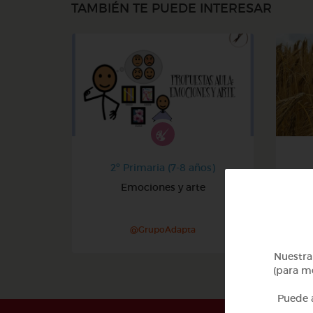
TAMBIÉN TE PUEDE INTERESAR
2º Primaria (7-8 años)
Emociones y arte
@GrupoAdapta
Nuestra 
(para me
Puede a