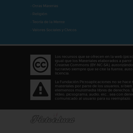
- Otras Materias
- Religión
- Teoría de la Mente
- Valores Sociales y Cívicos
Los recursos que se ofrecen en la web (pict
igual que los Materiales elaborados a partir 
Creative Commons (BY-NC-SA), autorizándos
lucrativo siempre que se cite la fuente, au
licencia.
La Fundación Pictoaplicaciones no se hace 
materiales por parte de los usuarios, si bie
elementos multimedia libres de derechos. 
vídeo, pictograma, audio, etc… sea con dere
comunicado al usuario para su reemplazo.