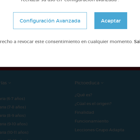
Configuración Avanzada
Aceptar
e proyecto ha sido posible gracias al mecenazgo de
erecho a revocar este consentimiento en cualquier momento.
Sa
rías
Pictoeduca
¿Qué es?
aria (6-7 años)
¿Cúal es el origen?
aria (7-8 años)
Finalidad
aria (8-9 años)
Funcionamiento
aria (9-10 años)
Lecciones Grupo Adapta
aria (10-11 años)