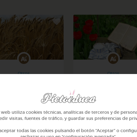
Otros
Otros
Sílabas trabadas
Sílabas directas: iniciale
finales
@Webparaelespanol
@Webparaelespanol
web utiliza cookies técnicas, analíticas de terceros y de person
dir visitas, fuentes de tráfico, y guardar sus preferencias de pri
ceptar todas las cookies pulsando el botón “Aceptar” o configu
rechazar su uso en “configuración avanzada”.