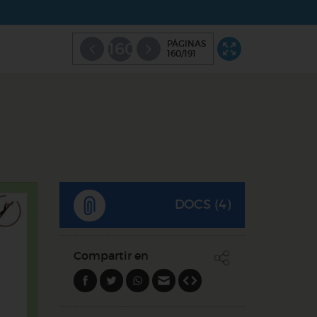
PÁGINAS
160
160/191
DOCS (4)
Compartir en