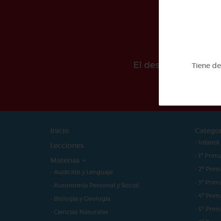
El desarollo de est
Tiene d
Inicio
Catego
- Infantil
Lecciones
- 1º Prim
Materias
- 2º Prim
- Audición y Lenguaje
- 3º Prim
- Autonomía Personal y Social
- 4º Prim
- Biología y Geología
- 5º Prim
- Ciencias Naturales