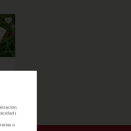
s y
alización
vacidad).
rarlas o