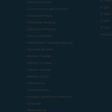
- 6º Prim
- Ciencias Sociales
- 1º ESO
- Conocimiento del Entorno
- 2º ESO
- Educación Física
- 3º ESO
- Educación Musical
- 4º ESO
- Educación Plástica
- Avanza
- Física y Química
- Habilidades Cognitivas Básicas
- Historias Sociales
- Idioma: Catalán
- Idioma: Euskera
- Idioma: Gallego
- Idioma: Inglés
- Informática
- Lectoescritura
- Lengua Castellana y Literatura
- Lenguaje
- Matemáticas