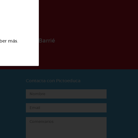
 la Fundación Barrié
ber más
.
Contacta con Pictoeduca