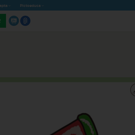
apta
Pictoeduca
R