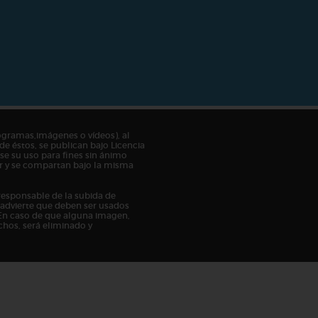
ogramas,imágenes o vídeos), al
de éstos, se publican bajo Licencia
e su uso para fines sin ánimo
tor y se compartan bajo la misma
responsable de la subida de
n advierte que deben ser usados
En caso de que alguna imagen,
chos, será eliminado y