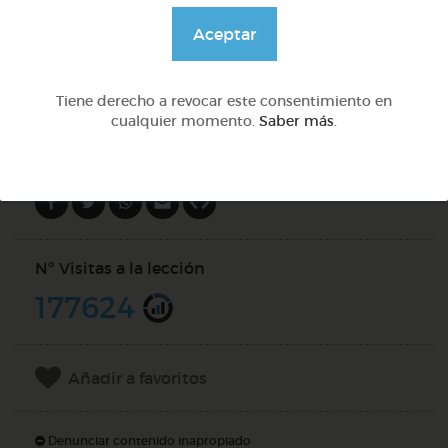
@Webparaelespanol
Aceptar
DOCS (4)
Tiene derecho a revocar este consentimiento en
cualquier momento.
Saber más
.
Compartir en
Nº Visitas a la lección
177624
Añadir a favoritos
Denunciar contenido inapropiado